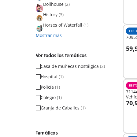
Dollhouse
(2)
History
(3)
Horses of Waterfall
(1)
EXCL
Mostrar más
7095
59,
A
Ver todas las temáticas
Casa de muñecas nostálgica
(2)
Hospital
(1)
BEST
Policía
(1)
71144
Vehíc
Colegio
(1)
70,
A
Granja de Caballos
(1)
Temáticas