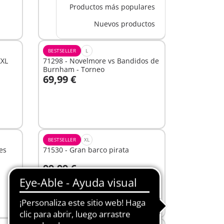
Productos más populares
Nuevos productos
BESTSELLER
L
XXL
71298 - Novelmore vs Bandidos de
Burnham - Torneo
69,99 €
No
disponible
BESTSELLER
XL
es
71530 - Gran barco pirata
99,99 €
A la cesta