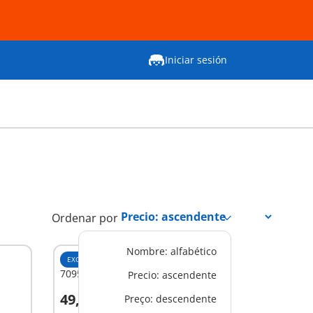
Iniciar sesión
Ordenar por
Nombre: alfabético
EXCLUSIVO
L
70956 - Forja
Precio: ascendente
49,99 €
Preço: descendente
A la cesta