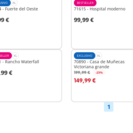
USIVO
XL
BESTSELLER
 - Fuerte del Oeste
71615 - Hospital moderno
99 €
99,99 €
A la cesta
nible
SELLER
XL
EXCLUSIVO
XL
 - Rancho Waterfall
70890 - Casa de Muñecas
Victoriana grande
,99 €
199,99 €
-25%
A la cesta
149,99 €
nible
1