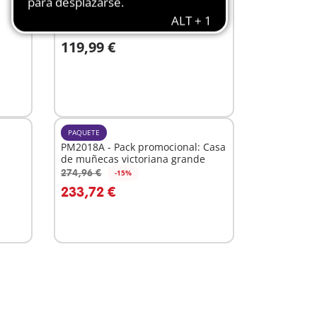
BESTSELLER
XL
71327 - Colegio
119,99 €
A la cesta
PAQUETE
PM2018A - Pack promocional: Casa
de muñecas victoriana grande
274,96 €
-15%
A la cesta
233,72 €