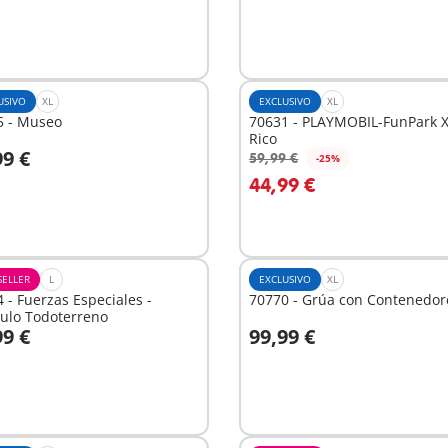
USIVO
XL
EXCLUSIVO
XL
5 - Museo
70631 - PLAYMOBIL-FunPark 
Rico
99 €
59,99 €
-25%
 la cesta
A la cesta
44,99 €
SELLER
L
EXCLUSIVO
XL
 - Fuerzas Especiales -
70770 - Grúa con Contenedor
ulo Todoterreno
99 €
99,99 €
 la cesta
A la cesta