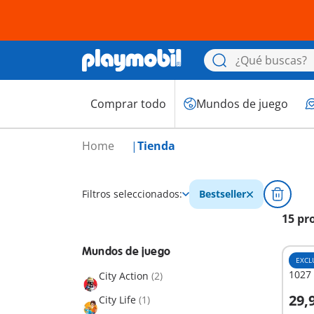
Comprar todo
Mundos de juego
Home
Tienda
Filtros seleccionados:
Bestseller
15 pr
Mundos de juego
EXCL
1027
City Action
(2)
29,
City Life
(1)
A