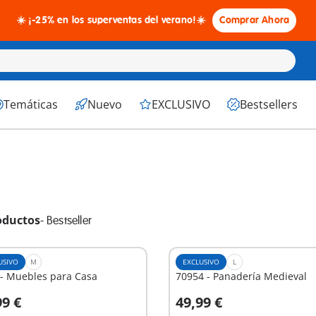
☀️ ¡-25% en los superventas del verano!☀️
Comprar Ahora
Temáticas
Nuevo
EXCLUSIVO
Bestsellers
oductos
-
Bestseller
USIVO
M
EXCLUSIVO
L
 - Muebles para Casa
70954 - Panadería Medieval
99 €
49,99 €
 la cesta
A la cesta