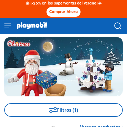
☀️ ¡-25% en los superventas del verano!☀️
Comprar Ahora
Filtros (1)