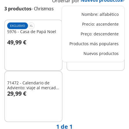
Ordenar por
3 productos
-
Christmas
Nombre: alfabético
Precio: ascendente
EXCLUSIVO
XL
EXCLUSIVO
XL
5976 - Casa de Papá Noel
6629 - PLAYMOBIL XXL
Preço: descendente
Papá Noel
49,99 €
59,99 €
Productos más populares
A la cesta
Nuevos productos
No
disponible
71472 - Calendario de
Adviento: viaje al mercado
29,99 €
navideño
A la cesta
1 de 1