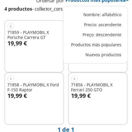
Ordenar por
4 productos
-
collector_cars
Nombre: alfabético
Precio: ascendente
S
S
71859 - PLAYMOBIL X
71857 - PLAYMOBIL X
Preço: descendente
Porsche Carrera GT
Volkswagen T1 Camper
19,99 €
19,99 €
Productos más populares
A la cesta
A la cesta
Nuevos productos
S
S
71858 - PLAYMOBIL X Ford
71856 - PLAYMOBIL X
F-150 Raptor
Ferrari 250 GTO
19,99 €
19,99 €
A la cesta
No
disponible
1 de 1