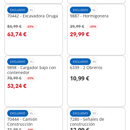
EXCLUSIVO
XL
EXCLUSIVO
XL
70442 - Excavadora Oruga
9887 - Hormigonera
84,99 €
39,99 €
-25%
-25%
A la cesta
A la cesta
63,74 €
29,99 €
EXCLUSIVO
XL
EXCLUSIVO
XS
9898 - Cargador bajo con
6339 - 2 Obreros
contenedor
10,99 €
70,99 €
-25%
A la cesta
A la cesta
53,24 €
EXCLUSIVO
XL
EXCLUSIVO
XS
70444 - Camión
7280 - Señales de
Construcción
construcción
12,99 €
72,99 €
-25%