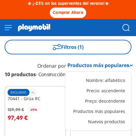
☀️ ¡-25% en los superventas del verano!☀️
Comprar Ahora
Filtros (1)
Ordenar por
10 productos
-
Construcción
Nombre: alfabético
Precio: ascendente
EXCLUSIVO
XL
EXCLUSIVO
L
70441 - Grúa RC
4041 - Cinta
Preço: descendente
Transportadora con Mini
49,99 €
Excavadora
129,99 €
-25%
Productos más populares
A la cesta
A la cesta
97,49 €
Nuevos productos