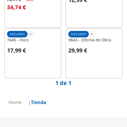
A la cesta
A la cesta
54,74 €
EXCLUSIVO
XS
EXCLUSIVO
M
7445 - Foco
9843 - Oficina de Obra
17,99 €
29,99 €
A la cesta
A la cesta
1 de 1
Home
Tienda