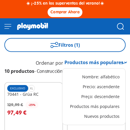
☀️ ¡-25% en los superventas del verano!☀️
Comprar Ahora
Filtros (1)
Ordenar por
10 productos
-
Construcción
Nombre: alfabético
Precio: ascendente
EXCLUSIVO
XL
EXCLUSIVO
L
70441 - Grúa RC
4041 - Cinta
Preço: descendente
Transportadora con Mini
49,99 €
Excavadora
129,99 €
-25%
Productos más populares
A la cesta
A la cesta
97,49 €
Nuevos productos