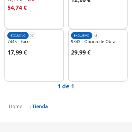
A la cesta
A la cesta
54,74 €
EXCLUSIVO
XS
EXCLUSIVO
M
7445 - Foco
9843 - Oficina de Obra
17,99 €
29,99 €
A la cesta
A la cesta
1 de 1
Home
Tienda