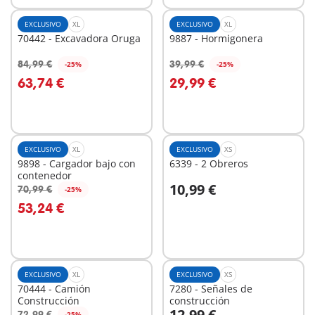
EXCLUSIVO
XL
EXCLUSIVO
XL
70442 - Excavadora Oruga
9887 - Hormigonera
84,99 €
39,99 €
-25%
-25%
A la cesta
A la cesta
63,74 €
29,99 €
EXCLUSIVO
XL
EXCLUSIVO
XS
9898 - Cargador bajo con
6339 - 2 Obreros
contenedor
10,99 €
70,99 €
-25%
A la cesta
A la cesta
53,24 €
EXCLUSIVO
XL
EXCLUSIVO
XS
70444 - Camión
7280 - Señales de
Construcción
construcción
12,99 €
72,99 €
-25%