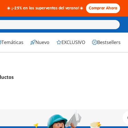
☀️ ¡-25% en los superventas del verano!☀️
Comprar Ahora
Temáticas
Nuevo
EXCLUSIVO
Bestsellers
ductos