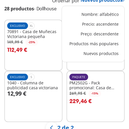
Ordenar por
28 productos
-
Dollhouse
Nombre: alfabético
Precio: ascendente
EXCLUSIVO
XL
M
70891 - Casa de Muñecas
70211 - Baño
Preço: descendente
Victoriana pequeña
17,99 €
149,99 €
-25%
Productos más populares
A la cesta
A la cesta
112,49 €
Nuevos productos
EXCLUSIVO
S
PAQUETE
1040 - Columna de
PM2502G - Pack
publicidad casa victoriana
promocional: Casa de
12,99 €
muñecas
269,95 €
-15%
A la cesta
A la cesta
229,46 €
2 de 2