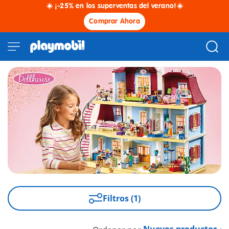
☀️ ¡-25% en los superventas del verano!☀️
Comprar Ahora
Filtros (1)