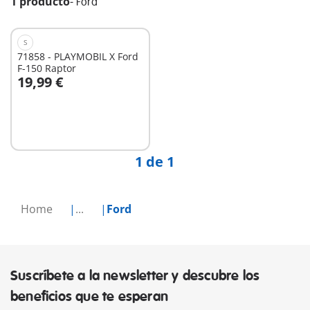
1 producto
-
Ford
S
71858 - PLAYMOBIL X Ford
F-150 Raptor
19,99 €
A la cesta
1 de 1
Home
...
Ford
Suscríbete a la newsletter y descubre los
beneficios que te esperan