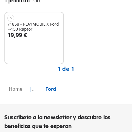
1 producto
-
Ford
S
71858 - PLAYMOBIL X Ford
F-150 Raptor
19,99 €
A la cesta
1 de 1
Home
...
Ford
Suscríbete a la newsletter y descubre los
beneficios que te esperan