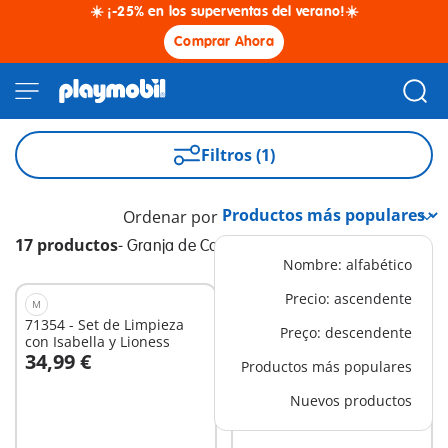
☀️ ¡-25% en los superventas del verano!☀️
Comprar Ahora
Filtros (1)
Ordenar por
17 productos
-
Granja de Caballos
Nombre: alfabético
Precio: ascendente
M
M
71354 - Set de Limpieza
71470 - Excursión a
Preço: descendente
con Isabella y Lioness
caballo
34,99 €
19,99 €
Productos más populares
A la cesta
A la cesta
Nuevos productos