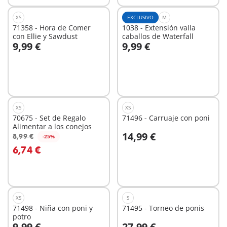
XS
EXCLUSIVO
M
71358 - Hora de Comer
1038 - Extensión valla
con Ellie y Sawdust
caballos de Waterfall
9,99 €
9,99 €
A la cesta
A la cesta
XS
XS
70675 - Set de Regalo
71496 - Carruaje con poni
Alimentar a los conejos
14,99 €
8,99 €
-25%
A la cesta
A la cesta
6,74 €
XS
S
71498 - Niña con poni y
71495 - Torneo de ponis
potro
9,99 €
27,99 €