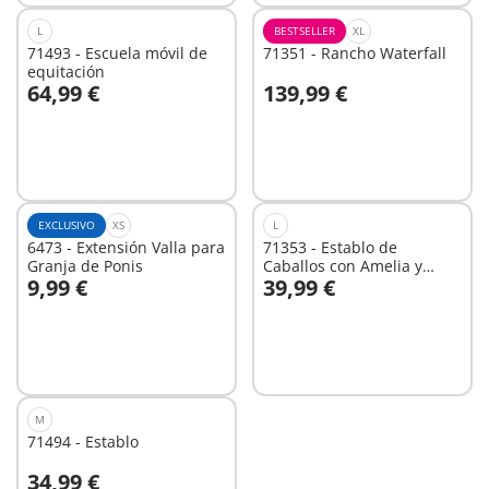
L
BESTSELLER
XL
71493 - Escuela móvil de
71351 - Rancho Waterfall
equitación
64,99 €
139,99 €
No
No
disponible
disponible
EXCLUSIVO
XS
L
6473 - Extensión Valla para
71353 - Establo de
Granja de Ponis
Caballos con Amelia y
9,99 €
39,99 €
Whisper
No
No
disponible
disponible
M
71494 - Establo
34,99 €