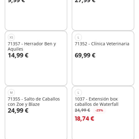
A la cesta
A la cesta
XS
L
71357 - Herrador Ben y
71352 - Clínica Veterinaria
Aquiles
14,99 €
69,99 €
A la cesta
A la cesta
M
L
71355 - Salto de Caballos
1037 - Extensión box
con Zoe y Blaze
caballos de Waterfall
24,99 €
24,99 €
-25%
A la cesta
A la cesta
18,74 €