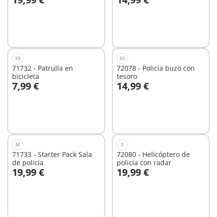
A la cesta
A la cesta
XS
XS
71732 - Patrulla en
72078 - Policía buzo con
bicicleta
tesoro
7,99 €
14,99 €
A la cesta
A la cesta
M
S
71733 - Starter Pack Sala
72080 - Helicóptero de
de policía
policía con radar
19,99 €
19,99 €
No
No
disponible
disponible