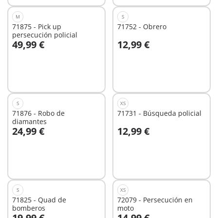
M
S
71875 - Pick up
71752 - Obrero
persecución policial
49,99 €
12,99 €
A la cesta
A la cesta
S
XS
71876 - Robo de
71731 - Búsqueda policial
diamantes
24,99 €
12,99 €
A la cesta
A la cesta
S
XS
71825 - Quad de
72079 - Persecución en
bomberos
moto
19,99 €
14,99 €