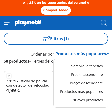
☀️ ¡-25% en los superventas del verano!☀️
Comprar Ahora
Filtros (1)
Ordenar por
60 productos
-
Héroes del día a día
Nombre: alfabético
Precio: ascendente
XS
XS
72029 - Oficial de policía
71804 - Policía y ladrón
Preço: descendente
con detector de velocidad
4,99 €
5,99 €
Productos más populares
A la cesta
A la cesta
Nuevos productos