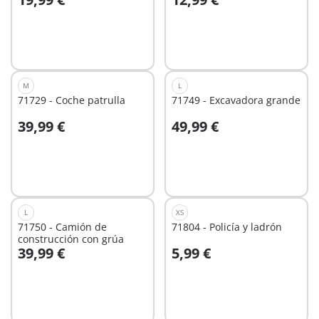
A la cesta
A la cesta
M
L
71729 - Coche patrulla
71749 - Excavadora grande
39,99 €
49,99 €
A la cesta
A la cesta
L
XS
71750 - Camión de
71804 - Policía y ladrón
construcción con grúa
39,99 €
5,99 €
A la cesta
A la cesta