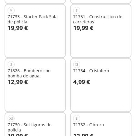
M
S
71733 - Starter Pack Sala
71751 - Construcción de
de policía
carreteras
19,99 €
19,99 €
A la cesta
A la cesta
S
XS
71826 - Bombero con
71754 - Cristalero
bomba de agua
12,99 €
4,99 €
A la cesta
A la cesta
XS
S
71730 - Set figuras de
71752 - Obrero
policía
19,99 €
12,99 €