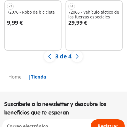
XS
M
72076 - Robo de bicicleta
72066 - Vehículo táctico de
las fuerzas especiales
9,99 €
29,99 €
A la cesta
A la cesta
3 de 4
Home
Tienda
Suscríbete a la newsletter y descubre los
beneficios que te esperan
Registrar