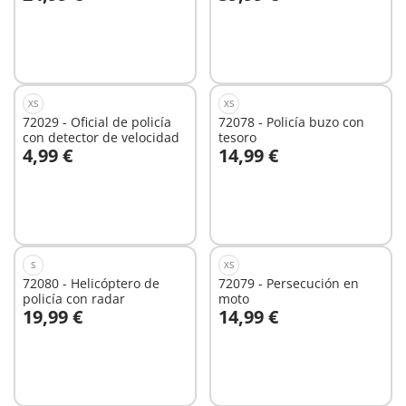
A la cesta
A la cesta
XS
XS
72029 - Oficial de policía
72078 - Policía buzo con
con detector de velocidad
tesoro
4,99 €
14,99 €
A la cesta
A la cesta
S
XS
72080 - Helicóptero de
72079 - Persecución en
policía con radar
moto
19,99 €
14,99 €
A la cesta
No
disponible