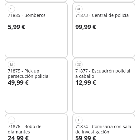
XS
XL
71885 - Bomberos
71873 - Central de policía
5,99 €
99,99 €
A la cesta
A la cesta
M
XS
71875 - Pick up
71877 - Escuadrón policial
persecución policial
a caballo
49,99 €
12,99 €
A la cesta
A la cesta
S
L
71876 - Robo de
71874 - Comisaría con sala
diamantes
de investigación
24,99 €
59,99 €