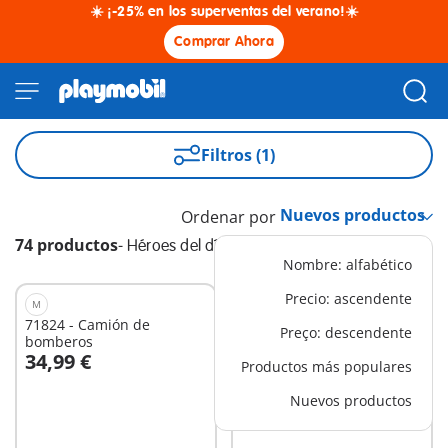
☀️ ¡-25% en los superventas del verano!☀️
Comprar Ahora
Filtros (1)
Ordenar por
74 productos
-
Héroes del día a día
Nombre: alfabético
Precio: ascendente
M
XS
71824 - Camión de
71731 - Búsqueda policial
Preço: descendente
bomberos
34,99 €
12,99 €
Productos más populares
A la cesta
A la cesta
Nuevos productos