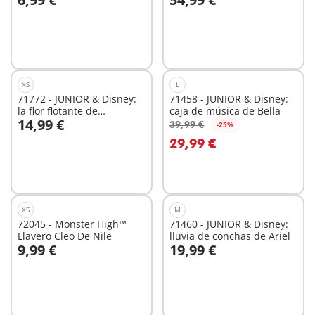
A la cesta
A la cesta
XS
L
71772 - JUNIOR & Disney:
71458 - JUNIOR & Disney:
la flor flotante de
caja de música de Bella
14,99 €
Campanilla
39,99 €
-25%
A la cesta
A la cesta
29,99 €
XS
M
72045 - Monster High™
71460 - JUNIOR & Disney:
Llavero Cleo De Nile
lluvia de conchas de Ariel
9,99 €
19,99 €
A la cesta
A la cesta