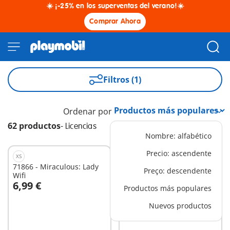
☀️ ¡-25% en los superventas del verano!☀️
Comprar Ahora
Filtros (1)
Ordenar por
62 productos
-
Licencias
Nombre: alfabético
Precio: ascendente
XS
L
71866 - Miraculous: Lady
71863 - Miraculous:
Preço: descendente
Wifi
pastelería francesa
6,99 €
59,99 €
Productos más populares
A la cesta
A la cesta
Nuevos productos