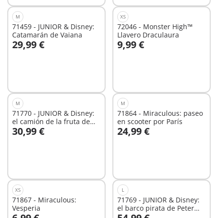
M
XS
71459 - JUNIOR & Disney:
72046 - Monster High™
Catamarán de Vaiana
Llavero Draculaura
29,99 €
9,99 €
A la cesta
A la cesta
M
M
71770 - JUNIOR & Disney:
71864 - Miraculous: paseo
el camión de la fruta de
en scooter por París
30,99 €
24,99 €
Minnie Mouse
A la cesta
A la cesta
XS
L
71867 - Miraculous:
71769 - JUNIOR & Disney:
Vesperia
el barco pirata de Peter
6,99 €
54,99 €
Pan