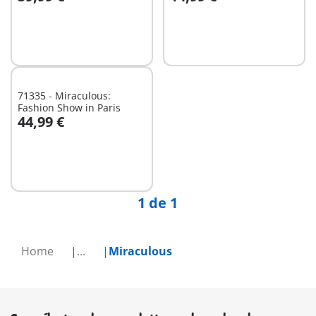
A la cesta
A la cesta
71335 - Miraculous:
Fashion Show in Paris
44,99 €
A la cesta
1 de 1
Home
...
Miraculous