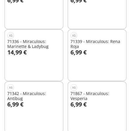
6,99 €
6,99 €
A la cesta
A la cesta
XS
XS
71336 - Miraculous:
71339 - Miraculous: Rena
Marinette & Ladybug
Roja
14,99 €
6,99 €
A la cesta
A la cesta
XS
XS
71342 - Miraculous:
71867 - Miraculous:
Antibug
Vesperia
6,99 €
6,99 €
A la cesta
A la cesta