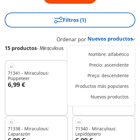
Filtros (1)
Ordenar por
15 productos
-
Miraculous
Nombre: alfabético
Precio: ascendente
XS
XS
71341 - Miraculous:
71337 - Miraculous: Adrien
Preço: descendente
Puppeteer
& Cat Noir
6,99 €
14,99 €
Productos más populares
A la cesta
A la cesta
Nuevos productos
XS
XS
71338 - Miraculous:
71340 - Miraculous:
Caparazón
Lepidóptero