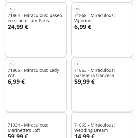
M
XS
71864 - Miraculous: paseo
71868 - Miraculous:
en scooter por París
Viperion
24,99 €
6,99 €
A la cesta
A la cesta
XS
L
71866 - Miraculous: Lady
71863 - Miraculous:
Wifi
pastelería francesa
6,99 €
59,99 €
A la cesta
A la cesta
71334 - Miraculous:
71865 - Miraculous:
Marinette's Loft
Wedding Dream
59,99 €
14,99 €