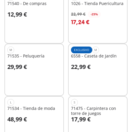
71540 - De compras
1026 - Tienda Puericultura
12,99 €
22,99 €
-25%
A la cesta
A la cesta
17,24 €
M
EXCLUSIVO
M
71535 - Peluquería
6558 - Caseta de Jardín
29,99 €
22,99 €
A la cesta
A la cesta
L
S
71534 - Tienda de moda
71475 - Carpintera con
torre de juegos
48,99 €
17,99 €
A la cesta
A la cesta