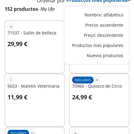
Ordenar por
152 productos
-
My Life
Nombre: alfabético
Precio: ascendente
M
S
71537 - Salón de belleza
71244 - Equipo de Rescate
Preço: descendente
29,99 €
12,99 €
Productos más populares
A la cesta
A la cesta
Nuevos productos
S
EXCLUSIVO
M
5653 - Maletín Veterinaria
70966 - Quiosco de Circo
11,99 €
24,99 €
A la cesta
A la cesta
EXCLUSIVO
XS
M