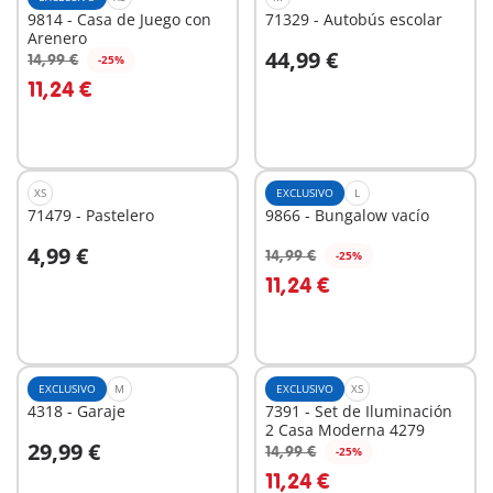
9814 - Casa de Juego con
71329 - Autobús escolar
Arenero
44,99 €
14,99 €
-25%
A la cesta
A la cesta
11,24 €
XS
EXCLUSIVO
L
71479 - Pastelero
9866 - Bungalow vacío
4,99 €
14,99 €
-25%
A la cesta
A la cesta
11,24 €
EXCLUSIVO
M
EXCLUSIVO
XS
4318 - Garaje
7391 - Set de Iluminación
2 Casa Moderna 4279
29,99 €
14,99 €
-25%
A la cesta
A la cesta
11,24 €