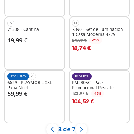
S
M
71538 - Cantina
7390 - Set de Iluminación
1 Casa Moderna 4279
19,99 €
24,99 €
-25%
A la cesta
A la cesta
18,74 €
EXCLUSIVO
XL
PAQUETE
6629 - PLAYMOBIL XXL
PM2305C - Pack
Papá Noel
Promocional Rescate
59,99 €
122,97 €
-15%
A la cesta
A la cesta
104,52 €
3 de 7