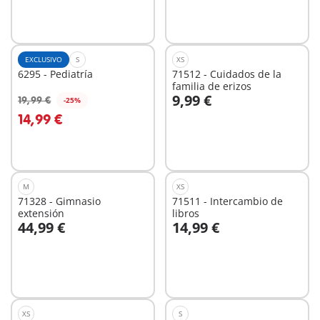
EXCLUSIVO
S
XS
6295 - Pediatría
71512 - Cuidados de la
familia de erizos
9,99 €
19,99 €
-25%
A la cesta
A la cesta
14,99 €
M
XS
71328 - Gimnasio
71511 - Intercambio de
extensión
libros
44,99 €
14,99 €
A la cesta
A la cesta
XS
S