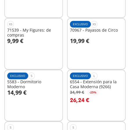
XS
EXCLUSIVO
XS
71539 - My Figures: de
70967 - Payasos de Circo
compras
9,99 €
19,99 €
A la cesta
A la cesta
EXCLUSIVO
S
EXCLUSIVO
L
5583 - Dormitorio
6554 - Extensión para la
Moderno
Casa Moderna (9266)
14,99 €
34,99 €
-25%
A la cesta
A la cesta
26,24 €
S
S