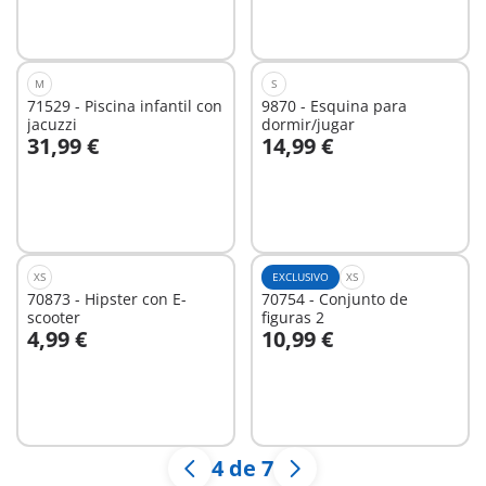
No
No
disponible
disponible
M
S
71529 - Piscina infantil con
9870 - Esquina para
jacuzzi
dormir/jugar
31,99 €
14,99 €
No
No
disponible
disponible
XS
EXCLUSIVO
XS
70873 - Hipster con E-
70754 - Conjunto de
scooter
figuras 2
4,99 €
10,99 €
No
No
disponible
disponible
4 de 7