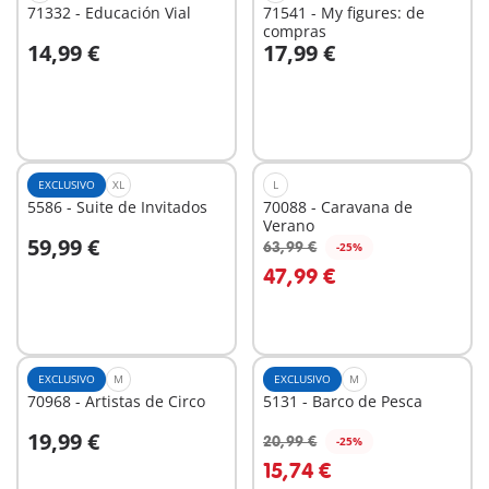
71332 - Educación Vial
71541 - My figures: de
compras
14,99 €
17,99 €
A la cesta
A la cesta
EXCLUSIVO
XL
L
5586 - Suite de Invitados
70088 - Caravana de
Verano
59,99 €
63,99 €
-25%
A la cesta
47,99 €
No
disponible
EXCLUSIVO
M
EXCLUSIVO
M
70968 - Artistas de Circo
5131 - Barco de Pesca
19,99 €
20,99 €
-25%
15,74 €