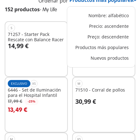
Ordenar por
152 productos
-
My Life
Nombre: alfabético
Precio: ascendente
S
L
71257 - Starter Pack
70281 - Parque Infantil
Preço: descendente
Rescate con Balance Racer
Aventura
14,99 €
39,99 €
Productos más populares
A la cesta
A la cesta
Nuevos productos
EXCLUSIVO
XS
M
6446 - Set de Iluminación
71510 - Corral de pollos
para el Hospital Infantil
30,99 €
17,99 €
-25%
A la cesta
A la cesta
13,49 €
M
XS