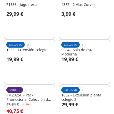
71536 - Juguetería
4387 - 2 Vías Curvas
29,99 €
3,99 €
A la cesta
A la cesta
EXCLUSIVO
M
EXCLUSIVO
S
1033 - Extensión colegio
5584 - Sala de Estar
Moderna
19,99 €
19,99 €
A la cesta
A la cesta
PAQUETE
EXCLUSIVO
L
PM2025H - Pack
1032 - Extensión planta
Promocional Colección de
colegio 2
29,99 €
Mascotas
47,94 €
-15%
A la cesta
A la cesta
40,75 €