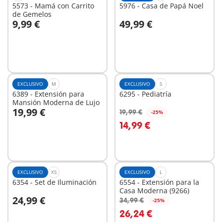
5573 - Mamá con Carrito
5976 - Casa de Papá Noel
de Gemelos
9,99 €
49,99 €
A la cesta
No
disponible
EXCLUSIVO
M
EXCLUSIVO
S
6389 - Extensión para
6295 - Pediatría
Mansión Moderna de Lujo
19,99 €
19,99 €
-25%
A la cesta
A la cesta
14,99 €
EXCLUSIVO
XS
EXCLUSIVO
L
6354 - Set de Iluminación
6554 - Extensión para la
Casa Moderna (9266)
24,99 €
34,99 €
-25%
A la cesta
A la cesta
26,24 €