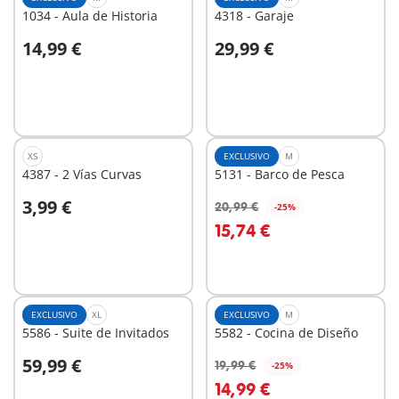
1034 - Aula de Historia
4318 - Garaje
14,99 €
29,99 €
A la cesta
A la cesta
XS
EXCLUSIVO
M
4387 - 2 Vías Curvas
5131 - Barco de Pesca
3,99 €
20,99 €
-25%
A la cesta
15,74 €
No
disponible
EXCLUSIVO
XL
EXCLUSIVO
M
5586 - Suite de Invitados
5582 - Cocina de Diseño
59,99 €
19,99 €
-25%
A la cesta
A la cesta
14,99 €