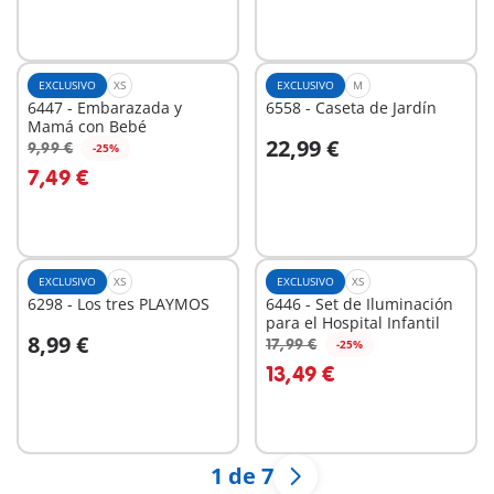
EXCLUSIVO
XS
EXCLUSIVO
M
6447 - Embarazada y
6558 - Caseta de Jardín
Mamá con Bebé
22,99 €
9,99 €
-25%
A la cesta
A la cesta
7,49 €
EXCLUSIVO
XS
EXCLUSIVO
XS
6298 - Los tres PLAYMOS
6446 - Set de Iluminación
para el Hospital Infantil
8,99 €
17,99 €
-25%
A la cesta
A la cesta
13,49 €
1 de 7