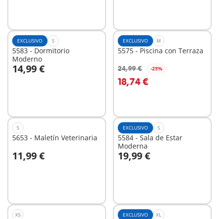
EXCLUSIVO
S
EXCLUSIVO
M
5583 - Dormitorio
5575 - Piscina con Terraza
Moderno
14,99 €
24,99 €
-25%
A la cesta
A la cesta
18,74 €
S
EXCLUSIVO
S
5653 - Maletín Veterinaria
5584 - Sala de Estar
Moderna
11,99 €
19,99 €
A la cesta
A la cesta
XS
EXCLUSIVO
XL