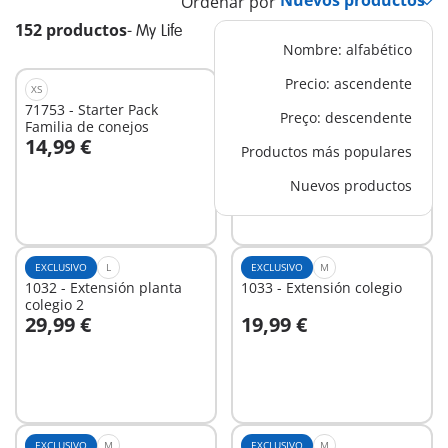
Ordenar por
152 productos
-
My Life
Nombre: alfabético
Precio: ascendente
XS
NUEVO
XS
71753 - Starter Pack
72275 - Pareja tradicional
Preço: descendente
Familia de conejos
14,99 €
7,99 €
Productos más populares
A la cesta
A la cesta
Nuevos productos
EXCLUSIVO
L
EXCLUSIVO
M
1032 - Extensión planta
1033 - Extensión colegio
colegio 2
29,99 €
19,99 €
A la cesta
A la cesta
EXCLUSIVO
M
EXCLUSIVO
M