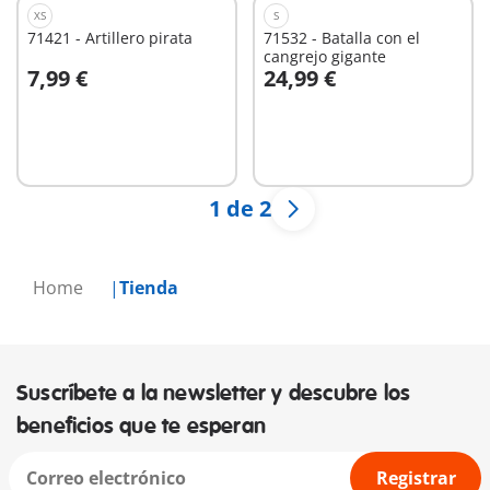
XS
S
71421 - Artillero pirata
71532 - Batalla con el
cangrejo gigante
7,99 €
24,99 €
A la cesta
A la cesta
1 de 2
Home
Tienda
Suscríbete a la newsletter y descubre los
beneficios que te esperan
Registrar