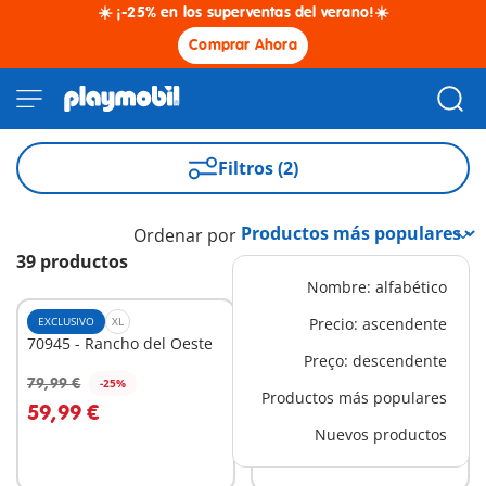
☀️ ¡-25% en los superventas del verano!☀️
Comprar Ahora
Filtros (2)
Ordenar por
39 productos
Nombre: alfabético
EXCLUSIVO
XL
EXCLUSIVO
Precio: ascendente
XL
70945 - Rancho del Oeste
70947 - Tienda del Oeste
Preço: descendente
con piso
79,99 €
69,99 €
-25%
-25%
A la cesta
A la cesta
Productos más populares
59,99 €
52,49 €
Nuevos productos