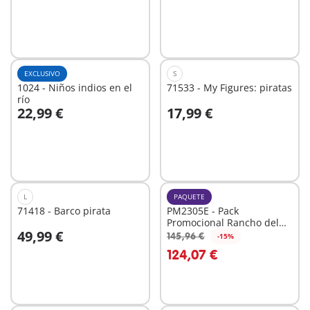
EXCLUSIVO
S
1024 - Niños indios en el
71533 - My Figures: piratas
río
22,99 €
17,99 €
A la cesta
A la cesta
L
PAQUETE
71418 - Barco pirata
PM2305E - Pack
Promocional Rancho del
49,99 €
Oeste
145,96 €
-15%
A la cesta
A la cesta
124,07 €