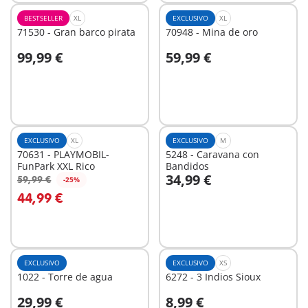
BESTSELLER
XL
EXCLUSIVO
XL
71530 - Gran barco pirata
70948 - Mina de oro
99,99 €
59,99 €
A la cesta
A la cesta
EXCLUSIVO
XL
EXCLUSIVO
M
70631 - PLAYMOBIL-
5248 - Caravana con
FunPark XXL Rico
Bandidos
34,99 €
59,99 €
-25%
A la cesta
A la cesta
44,99 €
EXCLUSIVO
EXCLUSIVO
XS
1022 - Torre de agua
6272 - 3 Indios Sioux
29,99 €
8,99 €