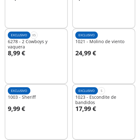
A la cesta
A la cesta
EXCLUSIVO
XS
EXCLUSIVO
6278 - 2 Cowboys y
1021 - Molino de viento
vaquera
8,99 €
24,99 €
A la cesta
A la cesta
EXCLUSIVO
EXCLUSIVO
S
1003 - Sheriff
1023 - Escondite de
bandidos
9,99 €
17,99 €
A la cesta
A la cesta