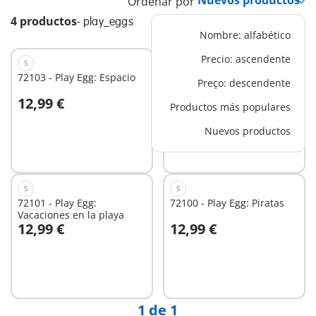
Ordenar por
4 productos
-
play_eggs
Nombre: alfabético
Precio: ascendente
S
S
72103 - Play Egg: Espacio
72102 - Play Egg: Princesa
Preço: descendente
12,99 €
12,99 €
Productos más populares
A la cesta
A la cesta
Nuevos productos
S
S
72101 - Play Egg:
72100 - Play Egg: Piratas
Vacaciones en la playa
12,99 €
12,99 €
A la cesta
A la cesta
1 de 1