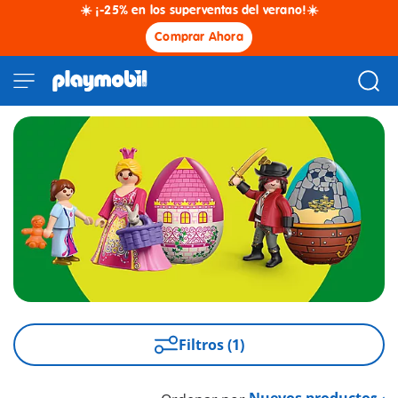
☀️ ¡-25% en los superventas del verano!☀️
Comprar Ahora
Filtros (1)