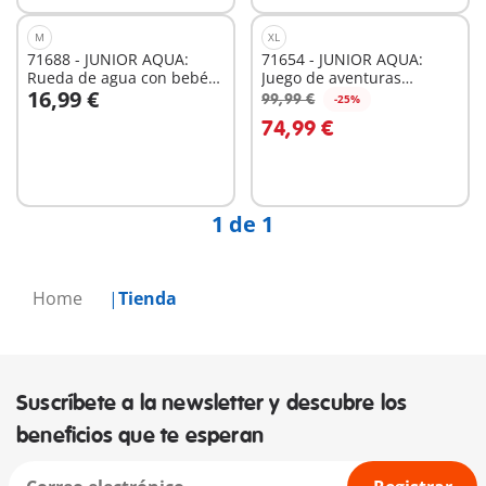
M
XL
71688 - JUNIOR AQUA:
71654 - JUNIOR AQUA:
Rueda de agua con bebé
Juego de aventuras
16,99 €
tiburón
acuáticas
99,99 €
-25%
A la cesta
74,99 €
No
disponible
1 de 1
Home
Tienda
Suscríbete a la newsletter y descubre los
beneficios que te esperan