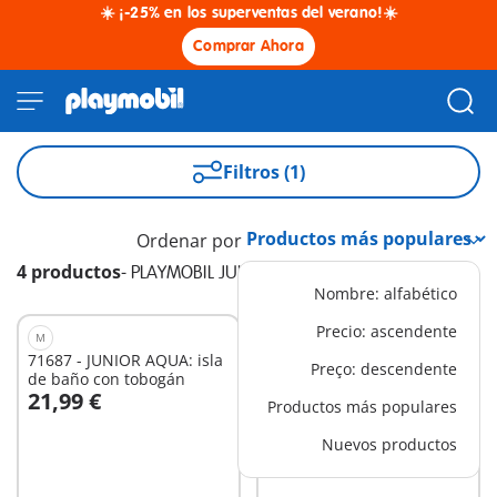
☀️ ¡-25% en los superventas del verano!☀️
Comprar Ahora
Filtros (1)
Ordenar por
4 productos
-
PLAYMOBIL JUNIOR AQUA
Nombre: alfabético
Precio: ascendente
M
M
71687 - JUNIOR AQUA: isla
71689 - JUNIOR AQUA:
Preço: descendente
de baño con tobogán
Diversión en la Pesca con
21,99 €
16,99 €
Animales del Mar
Productos más populares
A la cesta
A la cesta
Nuevos productos