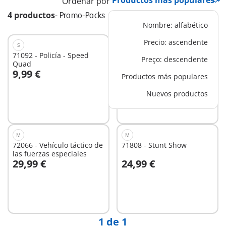
Ordenar por
4 productos
-
Promo-Packs
Nombre: alfabético
Precio: ascendente
S
S
71092 - Policía - Speed
71040 - Quad de Rescate
Preço: descendente
Quad
9,99 €
9,99 €
Productos más populares
A la cesta
A la cesta
Nuevos productos
M
M
72066 - Vehículo táctico de
71808 - Stunt Show
las fuerzas especiales
29,99 €
24,99 €
A la cesta
A la cesta
1 de 1