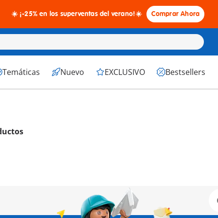
☀️ ¡-25% en los superventas del verano!☀️
Comprar Ahora
Temáticas
Nuevo
EXCLUSIVO
Bestsellers
ductos