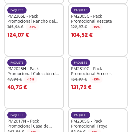
PAQUETE
PAQUETE
PM2305E - Pack
PM2305C - Pack
Promocional Rancho del
Promocional Rescate
Oeste
145,96 €
122,97 €
-15%
-15%
A la cesta
A la cesta
124,07 €
104,52 €
PAQUETE
PAQUETE
PM2025H - Pack
PM2310C - Pack
Promocional Colección de
Promocional Arcoíris
Mascotas
47,94 €
154,97 €
-15%
-15%
A la cesta
A la cesta
40,75 €
131,72 €
PAQUETE
PAQUETE
PM2017N - Pack
PM2305G - Pack
Promocional Casa de
Promocional Troya
Muñecas
243,96 €
52,96 €
-18%
-15%