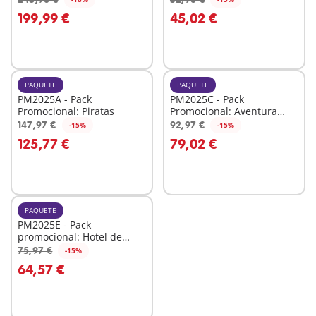
A la cesta
199,99 €
45,02 €
No
disponible
PAQUETE
PAQUETE
PM2025A - Pack
PM2025C - Pack
Promocional: Piratas
Promocional: Aventura
pirata
147,97 €
92,97 €
-15%
-15%
A la cesta
A la cesta
125,77 €
79,02 €
PAQUETE
PM2025E - Pack
promocional: Hotel de
Animales
75,97 €
-15%
A la cesta
64,57 €