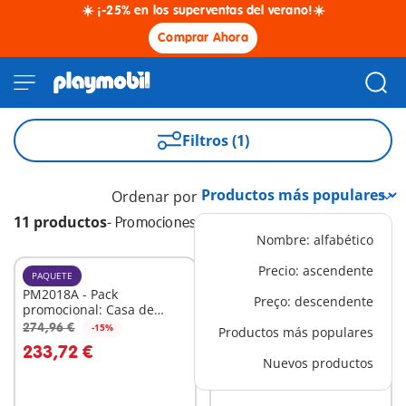
☀️ ¡-25% en los superventas del verano!☀️
Comprar Ahora
Filtros (1)
Ordenar por
11 productos
-
Promociones
Nombre: alfabético
Precio: ascendente
PAQUETE
S
PM2018A - Pack
5655 - Maletín 'Pirata'
Preço: descendente
promocional: Casa de
9,99 €
muñecas victoriana
274,96 €
-15%
Productos más populares
A la cesta
A la cesta
grande
233,72 €
Nuevos productos