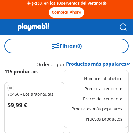
☀️ ¡-25% en los superventas del verano!☀️
Comprar Ahora
Filtros (0)
Ordenar por
115 productos
Nombre: alfabético
XL
L
Precio: ascendente
70466 - Los argonautas
70467 - Hércules, doce
Preço: descendente
hechos
59,99 €
54,99 €
A la cesta
A la cesta
Productos más populares
Nuevos productos