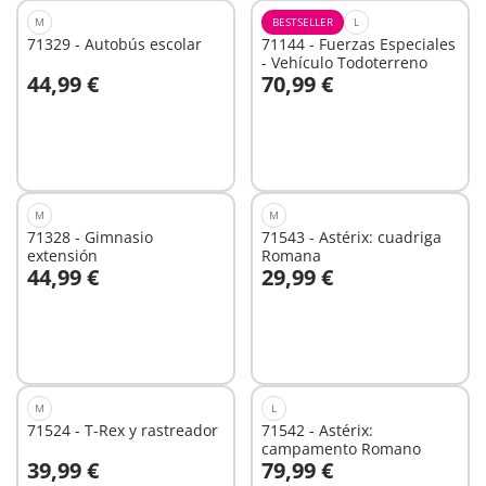
M
BESTSELLER
L
71329 - Autobús escolar
71144 - Fuerzas Especiales
- Vehículo Todoterreno
44,99 €
70,99 €
A la cesta
A la cesta
M
M
71328 - Gimnasio
71543 - Astérix: cuadriga
extensión
Romana
44,99 €
29,99 €
A la cesta
A la cesta
M
L
71524 - T-Rex y rastreador
71542 - Astérix:
campamento Romano
39,99 €
79,99 €
A la cesta
A la cesta