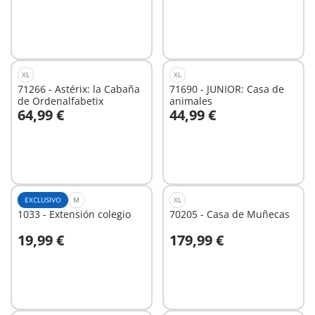
XL
XL
71266 - Astérix: la Cabaña
71690 - JUNIOR: Casa de
de Ordenalfabetix
animales
64,99 €
44,99 €
A la cesta
A la cesta
EXCLUSIVO
M
XL
1033 - Extensión colegio
70205 - Casa de Muñecas
19,99 €
179,99 €
A la cesta
A la cesta