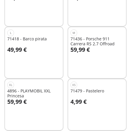
A la cesta
A la cesta
L
M
71418 - Barco pirata
71436 - Porsche 911
Carrera RS 2.7 Offroad
49,99 €
59,99 €
A la cesta
A la cesta
XL
XS
4896 - PLAYMOBIL XXL
71479 - Pastelero
Princesa
59,99 €
4,99 €
A la cesta
A la cesta