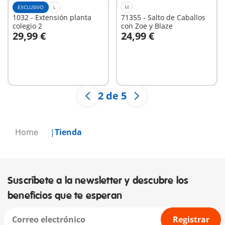
EXCLUSIVO
L
M
1032 - Extensión planta
71355 - Salto de Caballos
colegio 2
con Zoe y Blaze
29,99 €
24,99 €
A la cesta
A la cesta
2 de 5
Home
Tienda
Suscríbete a la newsletter y descubre los
beneficios que te esperan
Registrar