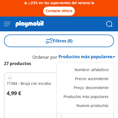
☀️ ¡-25% en los superventas del verano!☀️
Comprar Ahora
Filtros (0)
Ordenar por
27 productos
Nombre: alfabético
XS
XS
Precio: ascendente
71584 - Bruja con escoba
71797 - Starter Pack
Preço: descendente
Fantasma y caballero
4,99 €
14,99 €
Novelmore
Productos más populares
Nuevos productos
No
No
disponible
disponible