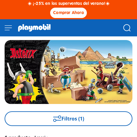
☀️ ¡-25% en los superventas del verano!☀️
Comprar Ahora
Filtros (1)