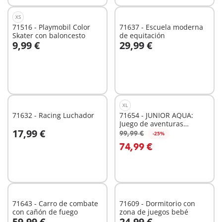
XS
71516 - Playmobil Color
71637 - Escuela moderna
Skater con baloncesto
de equitación
9,99 €
29,99 €
A la cesta
A la cesta
XL
71632 - Racing Luchador
71654 - JUNIOR AQUA:
Juego de aventuras
17,99 €
acuáticas
99,99 €
-25%
A la cesta
A la cesta
74,99 €
71643 - Carro de combate
71609 - Dormitorio con
con cañón de fuego
zona de juegos bebé
59,99 €
24,99 €