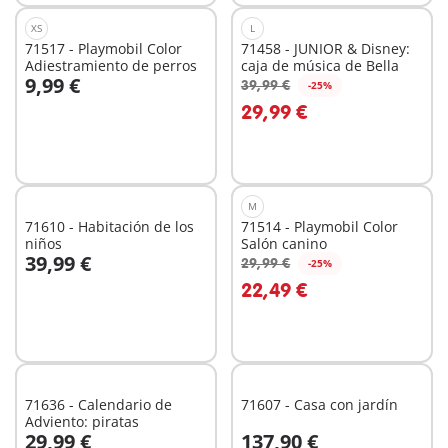
XS
L
71517 - Playmobil Color
71458 - JUNIOR & Disney:
Adiestramiento de perros
caja de música de Bella
9,99 €
39,99 €
-25%
A la cesta
A la cesta
29,99 €
M
71610 - Habitación de los
71514 - Playmobil Color
niños
Salón canino
39,99 €
29,99 €
-25%
A la cesta
A la cesta
22,49 €
71636 - Calendario de
71607 - Casa con jardín
Adviento: piratas
29,99 €
137,90 €