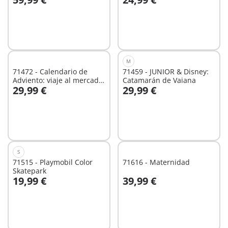
A la cesta
A la cesta
M
71472 - Calendario de
71459 - JUNIOR & Disney:
Adviento: viaje al mercado
Catamarán de Vaiana
29,99 €
29,99 €
navideño
A la cesta
A la cesta
S
71515 - Playmobil Color
71616 - Maternidad
Skatepark
19,99 €
39,99 €
A la cesta
A la cesta