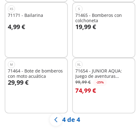
XS
S
71171 - Bailarina
71465 - Bomberos con
colchoneta
4,99 €
19,99 €
A la cesta
No
disponible
M
XL
71464 - Bote de bomberos
71654 - JUNIOR AQUA:
con moto acuática
Juego de aventuras
29,99 €
acuáticas
99,99 €
-25%
A la cesta
A la cesta
74,99 €
4 de 4