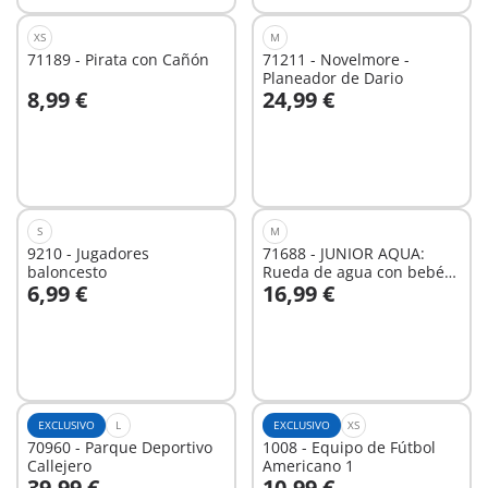
XS
M
71189 - Pirata con Cañón
71211 - Novelmore -
Planeador de Dario
8,99 €
24,99 €
No
No
disponible
disponible
S
M
9210 - Jugadores
71688 - JUNIOR AQUA:
baloncesto
Rueda de agua con bebé
6,99 €
16,99 €
tiburón
No
No
disponible
disponible
EXCLUSIVO
L
EXCLUSIVO
XS
70960 - Parque Deportivo
1008 - Equipo de Fútbol
Callejero
Americano 1
39,99 €
10,99 €