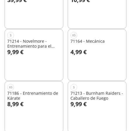
No
No
disponible
disponible
S
XS
71214 - Novelmore -
71164 - Mecánica
Entrenamiento para el
9,99 €
4,99 €
Combate
No
No
disponible
disponible
XS
S
71186 - Entrenamiento de
71213 - Burnham Raiders -
Kárate
Caballero de Fuego
8,99 €
9,99 €
No
No
disponible
disponible