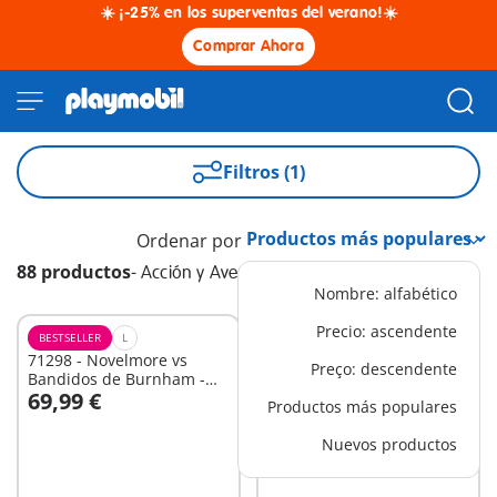
☀️ ¡-25% en los superventas del verano!☀️
Comprar Ahora
Filtros (1)
Ordenar por
88 productos
-
Acción y Aventura
Nombre: alfabético
Precio: ascendente
BESTSELLER
L
XS
71298 - Novelmore vs
5159 - Motor submarino
Preço: descendente
Bandidos de Burnham -
69,99 €
7,99 €
Torneo
Productos más populares
Nuevos productos
No
No
disponible
disponible