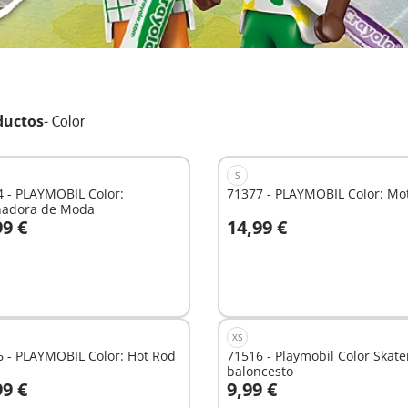
ductos
-
Color
S
 - PLAYMOBIL Color:
71377 - PLAYMOBIL Color: Mo
ñadora de Moda
99 €
14,99 €
 la cesta
A la cesta
XS
 - PLAYMOBIL Color: Hot Rod
71516 - Playmobil Color Skate
baloncesto
99 €
9,99 €
 la cesta
A la cesta