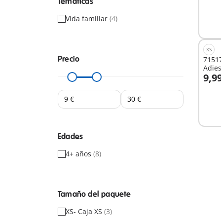
Temáticas
Vida familiar
(4)
XS
Precio
71517
Adies
9,9
A
Edades
4+ años
(8)
Tamaño del paquete
XS- Caja XS
(3)