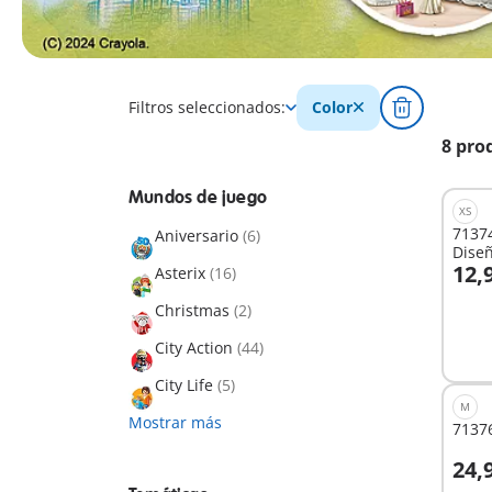
Filtros seleccionados:
Color
8 pro
Mundos de juego
XS
71374
Aniversario
(6)
Dise
12,
Asterix
(16)
A
Christmas
(2)
City Action
(44)
City Life
(5)
M
Mostrar más
71376
24,
A