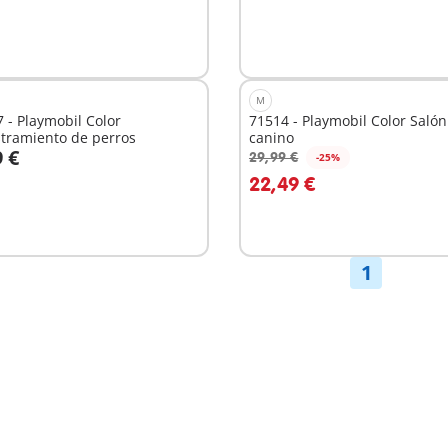
M
 - Playmobil Color
71514 - Playmobil Color Salón
tramiento de perros
canino
9 €
29,99 €
-25%
 la cesta
A la cesta
22,49 €
1