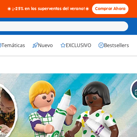
☀️ ¡-25% en los superventas del verano!☀️
Comprar Ahora
Temáticas
Nuevo
EXCLUSIVO
Bestsellers