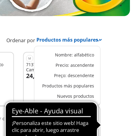
Ordenar por
Nombre: alfabético
M
to
71373 - PLAYMOBIL Color:
Precio: ascendente
Camerino
24,99 €
Preço: descendente
A la cesta
Productos más populares
Nuevos productos
S
r con
71515 - Playmobil Color Skatepark
19,99 €
A la cesta