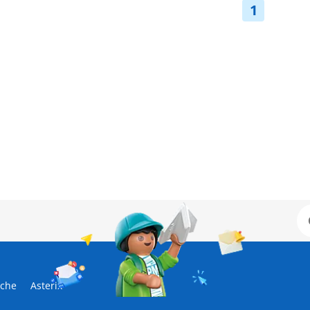
1
sche
Asterix