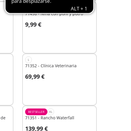
XS
71498 - Niña con poni y potro
9,99 €
A la cesta
L
71352 - Clínica Veterinaria
69,99 €
A la cesta
BESTSELLER
XL
 de
71351 - Rancho Waterfall
139,99 €