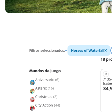
Filtros seleccionados:
Horses of Waterfall
18 pr
Mundos de juego
M
71354
Aniversario
(6)
Isabe
34,
Asterix
(16)
A
Christmas
(2)
City Action
(44)