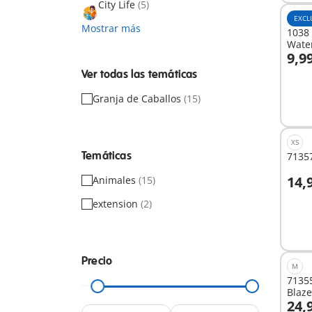
City Life
(5)
EXCL
Mostrar más
1038 
Water
9,9
A
Ver todas las temáticas
Granja de Caballos
(15)
XS
Temáticas
71357
14,
Animales
(15)
A
extension
(2)
Precio
M
71355
Blaze
24,