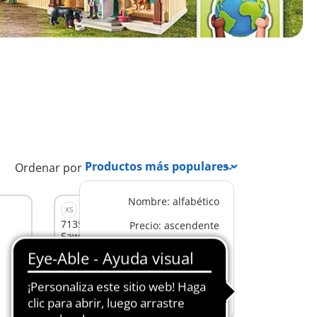
Ordenar por
Nombre: alfabético
XS
71358 - Hora de Comer con Ellie y
Precio: ascendente
Sawdust
9,99 €
Preço: descendente
A la cesta
Productos más populares
Nuevos productos