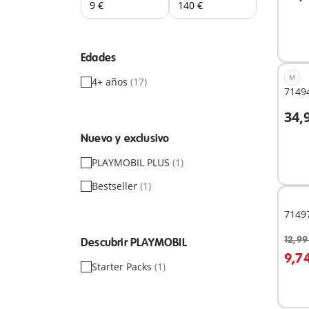
A
Edades
M
4+ años
(17)
71494
34,
Nuevo y exclusivo
No
PLAYMOBIL PLUS
(1)
dispo
Bestseller
(1)
71497
12,99
Descubrir PLAYMOBIL
A
9,7
Starter Packs
(1)