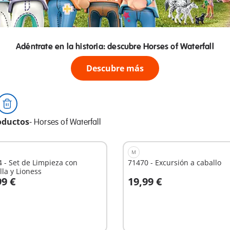
Adéntrate en la historia: descubre Horses of Waterfall
Descubre más
oductos
-
Horses of Waterfall
M
 - Set de Limpieza con
71470 - Excursión a caballo
lla y Lioness
99 €
19,99 €
 la cesta
A la cesta