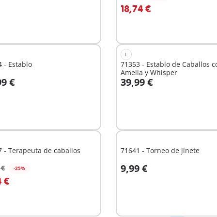
 la cesta
A la cesta
18,74 €
L
 - Establo
71353 - Establo de Caballos c
Amelia y Whisper
99 €
39,99 €
No
nible
disponible
 - Terapeuta de caballos
71641 - Torneo de jinete
9,99 €
 €
-25%
 la cesta
A la cesta
4 €