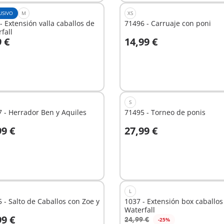
USIVO
M
XS
- Extensión valla caballos de
71496 - Carruaje con poni
fall
9 €
14,99 €
 la cesta
A la cesta
S
 - Herrador Ben y Aquiles
71495 - Torneo de ponis
99 €
27,99 €
 la cesta
A la cesta
L
 - Salto de Caballos con Zoe y
1037 - Extensión box caballos
Waterfall
99 €
24,99 €
-25%