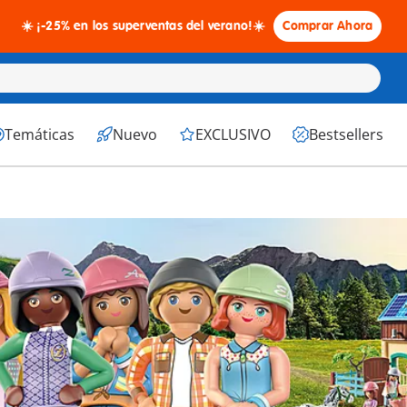
☀️ ¡-25% en los superventas del verano!☀️
Comprar Ahora
Temáticas
Nuevo
EXCLUSIVO
Bestsellers