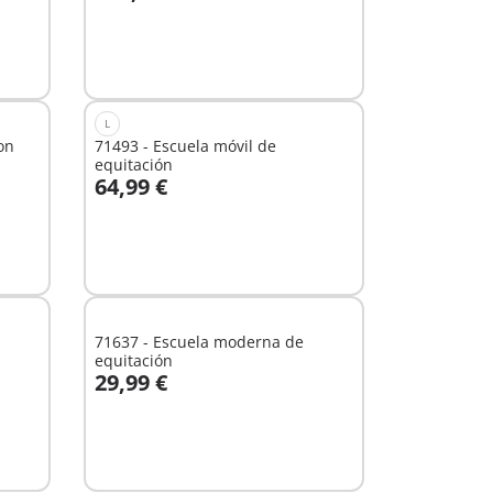
No
disponible
L
on
71493 - Escuela móvil de
equitación
64,99 €
No
disponible
71637 - Escuela moderna de
equitación
29,99 €
A la cesta