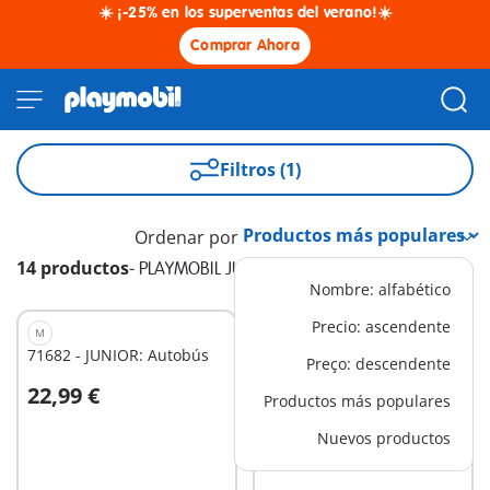
☀️ ¡-25% en los superventas del verano!☀️
Comprar Ahora
Filtros (1)
Ordenar por
14 productos
-
PLAYMOBIL JUNIOR
Nombre: alfabético
Precio: ascendente
M
M
71682 - JUNIOR: Autobús
71691 - JUNIOR: Puesto
Preço: descendente
ecológico y carretilla
22,99 €
29,99 €
elevadora
Productos más populares
A la cesta
A la cesta
Nuevos productos