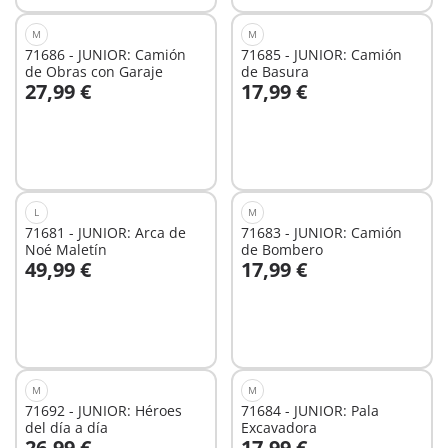
M
M
71686 - JUNIOR: Camión
71685 - JUNIOR: Camión
de Obras con Garaje
de Basura
27,99 €
17,99 €
A la cesta
A la cesta
L
M
71681 - JUNIOR: Arca de
71683 - JUNIOR: Camión
Noé Maletín
de Bombero
49,99 €
17,99 €
A la cesta
A la cesta
M
M
71692 - JUNIOR: Héroes
71684 - JUNIOR: Pala
del día a día
Excavadora
26,99 €
17,99 €