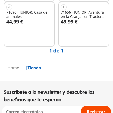
XL
L
71690 - JUNIOR: Casa de
71656 - JUNIOR: Aventura
animales
en la Granja con Tractor,
44,99 €
49,99 €
Remolque y Amigos
A la cesta
A la cesta
Animales or JUNIOR:
Aventura en la Granja con
Tractor, Remolque y
Animales
1 de 1
Home
Tienda
Suscríbete a la newsletter y descubre los
beneficios que te esperan
Registrar