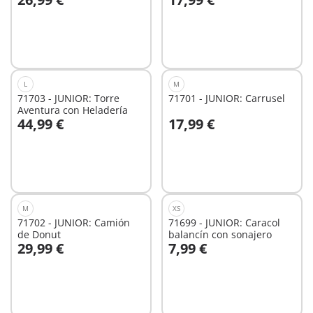
A la cesta
A la cesta
L
M
71703 - JUNIOR: Torre
71701 - JUNIOR: Carrusel
Aventura con Heladería
44,99 €
17,99 €
A la cesta
A la cesta
M
XS
71702 - JUNIOR: Camión
71699 - JUNIOR: Caracol
de Donut
balancín con sonajero
29,99 €
7,99 €
A la cesta
A la cesta