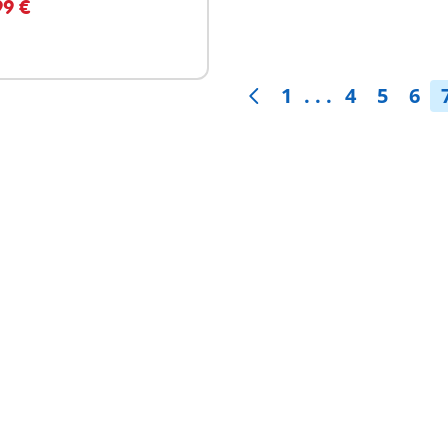
99 €
1
. . .
4
5
6