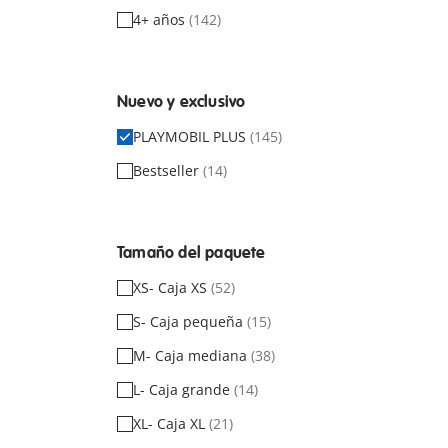
4+ años
(142)
Nuevo y exclusivo
PLAYMOBIL PLUS
(145)
Bestseller
(14)
Tamaño del paquete
XS- Caja XS
(52)
S- Caja pequeña
(15)
M- Caja mediana
(38)
L- Caja grande
(14)
XL- Caja XL
(21)