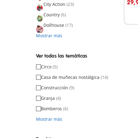
29,
City Action
(23)
Country
(6)
Dollhouse
(17)
Mostrar más
Ver todas las temáticas
Circo
(5)
Casa de muñecas nostálgica
(14)
Construcción
(9)
Granja
(4)
Bomberos
(6)
Mostrar más