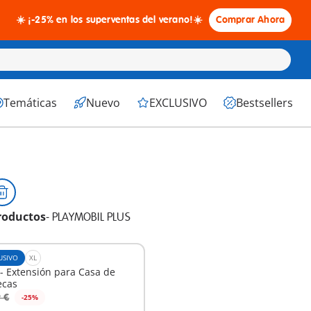
☀️ ¡-25% en los superventas del verano!☀️
Comprar Ahora
Temáticas
Nuevo
EXCLUSIVO
Bestsellers
roductos
-
PLAYMOBIL PLUS
USIVO
XL
- Extensión para Casa de
cas
 €
-25%
 la cesta