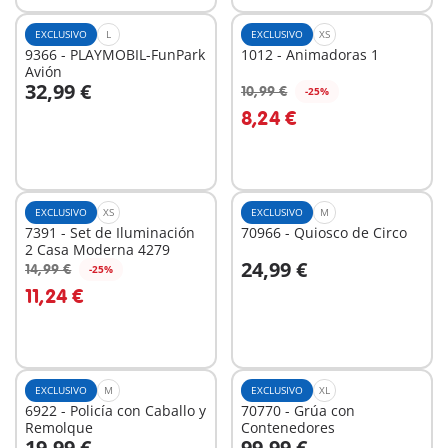
EXCLUSIVO
L
EXCLUSIVO
XS
9366 - PLAYMOBIL-FunPark
1012 - Animadoras 1
Avión
32,99 €
10,99 €
-25%
A la cesta
A la cesta
8,24 €
EXCLUSIVO
XS
EXCLUSIVO
M
7391 - Set de Iluminación
70966 - Quiosco de Circo
2 Casa Moderna 4279
24,99 €
14,99 €
-25%
A la cesta
A la cesta
11,24 €
EXCLUSIVO
M
EXCLUSIVO
XL
6922 - Policía con Caballo y
70770 - Grúa con
Remolque
Contenedores
19,99 €
99,99 €