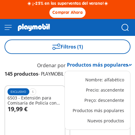
☀️ ¡-25% en los superventas del verano!☀️
Comprar Ahora
Filtros (1)
Ordenar por
145 productos
-
PLAYMOBIL PLUS
Nombre: alfabético
Precio: ascendente
EXCLUSIVO
S
EXCLUSIVO
S
6503 - Extensión para
5398 - Coche de Bomberos
Preço: descendente
Comisaría de Policía con
Aeropuerto
19,99 €
14,99 €
Sistema de Alarma
Productos más populares
A la cesta
A la cesta
Nuevos productos