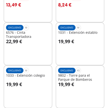
A la cesta
A la cesta
13,49 €
8,24 €
EXCLUSIVO
M
EXCLUSIVO
M
6576 - Cinta
1031 - Extensión establo
Transportadora
22,99 €
19,99 €
A la cesta
A la cesta
EXCLUSIVO
M
EXCLUSIVO
XS
1033 - Extensión colegio
9802 - Torre para el
Parque de Bomberos
19,99 €
19,99 €
A la cesta
A la cesta