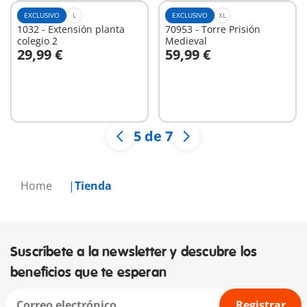
EXCLUSIVO
L
EXCLUSIVO
XL
1032 - Extensión planta
70953 - Torre Prisión
colegio 2
Medieval
29,99 €
59,99 €
A la cesta
A la cesta
5 de 7
Home
Tienda
Suscríbete a la newsletter y descubre los
beneficios que te esperan
Registrar