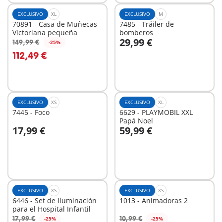
EXCLUSIVO
XL
EXCLUSIVO
M
70891 - Casa de Muñecas
7485 - Tráiler de
Victoriana pequeña
bomberos
29,99 €
149,99 €
-25%
A la cesta
A la cesta
112,49 €
EXCLUSIVO
XS
EXCLUSIVO
XL
7445 - Foco
6629 - PLAYMOBIL XXL
Papá Noel
17,99 €
59,99 €
A la cesta
A la cesta
EXCLUSIVO
XS
EXCLUSIVO
XS
6446 - Set de Iluminación
1013 - Animadoras 2
para el Hospital Infantil
17,99 €
10,99 €
-25%
-25%