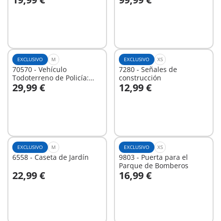
A la cesta
A la cesta
EXCLUSIVO
M
EXCLUSIVO
XS
70570 - Vehículo
7280 - Señales de
Todoterreno de Policía:
construcción
29,99 €
12,99 €
persecución del ladrón de
A la cesta
A la cesta
tesoros.
EXCLUSIVO
M
EXCLUSIVO
XS
6558 - Caseta de Jardín
9803 - Puerta para el
Parque de Bomberos
22,99 €
16,99 €
A la cesta
A la cesta