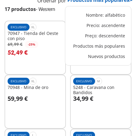
Ordenar por
17 productos
-
Western
Nombre: alfabético
Precio: ascendente
EXCLUSIVO
XL
EXCLUSIVO
XL
70947 - Tienda del Oeste
70945 - Rancho del Oeste
Preço: descendente
con piso
69,99 €
79,99 €
-25%
-25%
Productos más populares
A la cesta
A la cesta
52,49 €
59,99 €
Nuevos productos
EXCLUSIVO
XL
EXCLUSIVO
M
70948 - Mina de oro
5248 - Caravana con
Bandidos
59,99 €
34,99 €
A la cesta
A la cesta
EXCLUSIVO
L
EXCLUSIVO