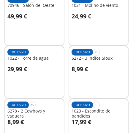
70946 - Salón del Oeste
1021 - Molino de viento
49,99 €
24,99 €
A la cesta
A la cesta
EXCLUSIVO
EXCLUSIVO
XS
1022 - Torre de agua
6272 - 3 Indios Sioux
29,99 €
8,99 €
A la cesta
A la cesta
EXCLUSIVO
XS
EXCLUSIVO
S
6278 - 2 Cowboys y
1023 - Escondite de
vaquera
bandidos
8,99 €
17,99 €
A la cesta
A la cesta