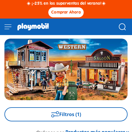
☀️ ¡-25% en los superventas del verano!☀️
Comprar Ahora
Filtros (1)