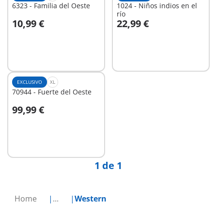
6323 - Familia del Oeste
1024 - Niños indios en el
río
10,99 €
22,99 €
A la cesta
A la cesta
EXCLUSIVO
XL
70944 - Fuerte del Oeste
99,99 €
No
disponible
1 de 1
Home
...
Western