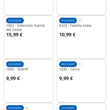
EXCLUSIVO
EXCLUSIVO
XS
1002 - Extensión Fuerte
6322 - Familia India
del Oeste
15,99 €
10,99 €
A la cesta
A la cesta
EXCLUSIVO
EXCLUSIVO
S
1003 - Sheriff
1039 - Cerca
9,99 €
9,99 €
A la cesta
A la cesta
EXCLUSIVO
XS
EXCLUSIVO