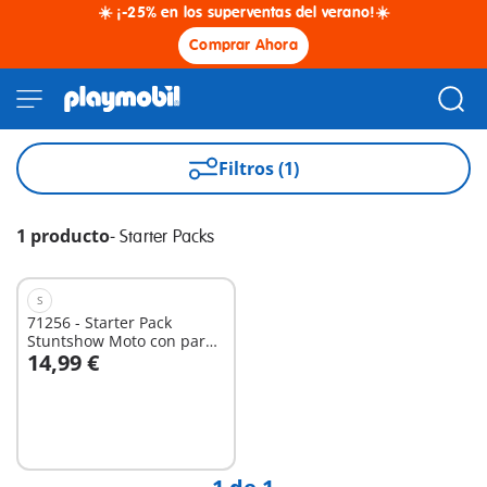
☀️ ¡-25% en los superventas del verano!☀️
Comprar Ahora
Filtros (1)
1 producto
-
Starter Packs
S
71256 - Starter Pack
Stuntshow Moto con pared
14,99 €
de fuego
No
disponible