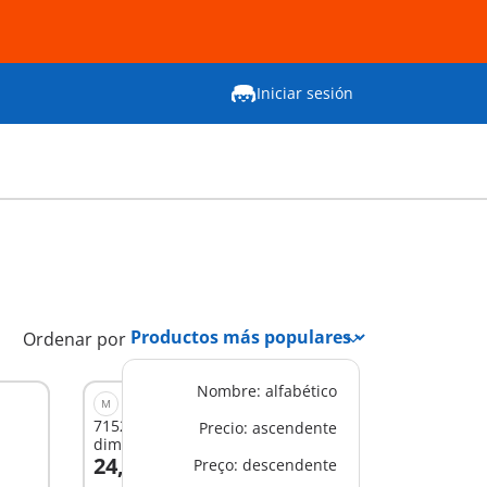
Iniciar sesión
Ordenar por
Nombre: alfabético
M
71525 - Observatorio del
Precio: ascendente
dimorphodon
24,99 €
Preço: descendente
A la cesta