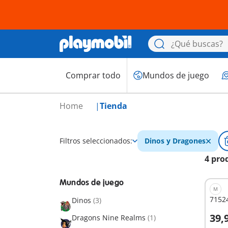
Comprar todo
Mundos de juego
Home
Tienda
Filtros seleccionados:
Dinos y Dragones
4 pro
Mundos de juego
M
71524
Dinos
(3)
39,
Dragons Nine Realms
(1)
A