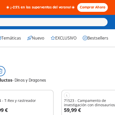
☀️ ¡-25% en los superventas del verano!☀️
Comprar Ahora
Temáticas
Nuevo
EXCLUSIVO
Bestsellers
ductos
-
Dinos y Dragones
L
 - T-Rex y rastreador
71523 - Campamento de
investigación con dinosaurios
99 €
59,99 €
 la cesta
A la cesta