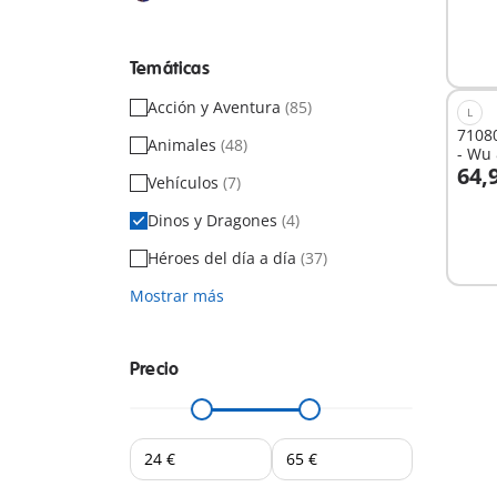
Temáticas
Acción y Aventura
(85)
L
7108
Animales
(48)
- Wu 
64,
Vehículos
(7)
Dinos y Dragones
(4)
No
dispo
Héroes del día a día
(37)
Mostrar más
Precio