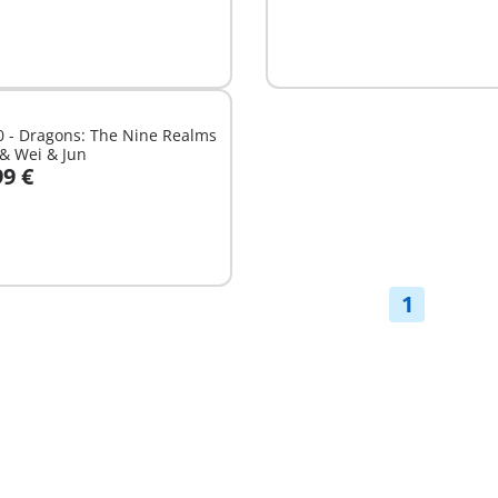
0 - Dragons: The Nine Realms
& Wei & Jun
99 €
nible
1