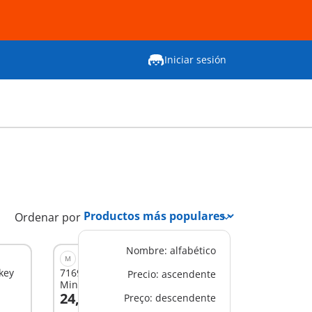
Iniciar sesión
Ordenar por
Nombre: alfabético
M
key
71697 - JUNIOR & Disney: Mickey y
Precio: ascendente
Minnie Tren Nube
24,99 €
Preço: descendente
A la cesta