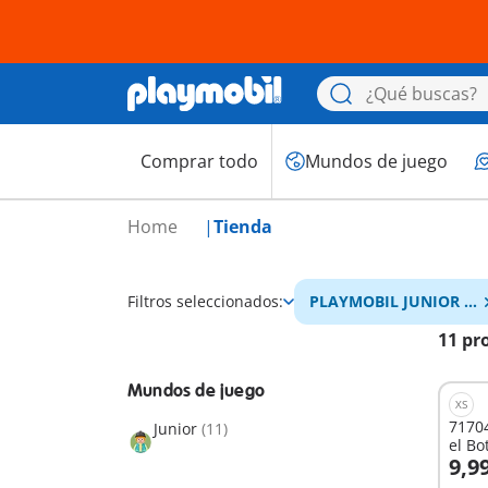
Comprar todo
Mundos de juego
Home
Tienda
Filtros seleccionados:
PLAYMOBIL JUNIOR &
Disney
11 pr
Mundos de juego
XS
71704
Junior
(11)
el Bo
9,9
A