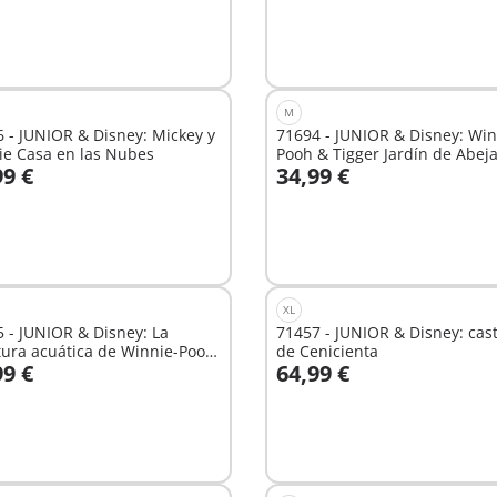
M
 - JUNIOR & Disney: Mickey y
71694 - JUNIOR & Disney: Win
ie Casa en las Nubes
Pooh & Tigger Jardín de Abej
99 €
34,99 €
 la cesta
A la cesta
XL
 - JUNIOR & Disney: La
71457 - JUNIOR & Disney: cast
ura acuática de Winnie-Pooh
de Cenicienta
99 €
64,99 €
et
 la cesta
A la cesta