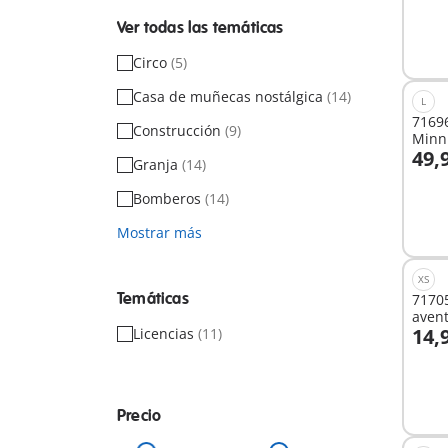
Ver todas las temáticas
Circo
(5)
Casa de muñecas nostálgica
(14)
L
71696
Construcción
(9)
Minn
49,
Granja
(14)
A
Bomberos
(14)
Mostrar más
XS
Temáticas
71705
avent
14,
Licencias
(11)
y Pigl
A
Precio