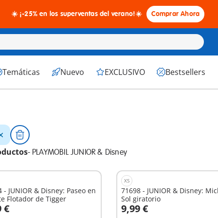
☀️ ¡-25% en los superventas del verano!☀️
Comprar Ahora
Temáticas
Nuevo
EXCLUSIVO
Bestsellers
oductos
-
PLAYMOBIL JUNIOR & Disney
XS
 - JUNIOR & Disney: Paseo en
71698 - JUNIOR & Disney: Mic
te Flotador de Tigger
Sol giratorio
9 €
9,99 €
 la cesta
A la cesta