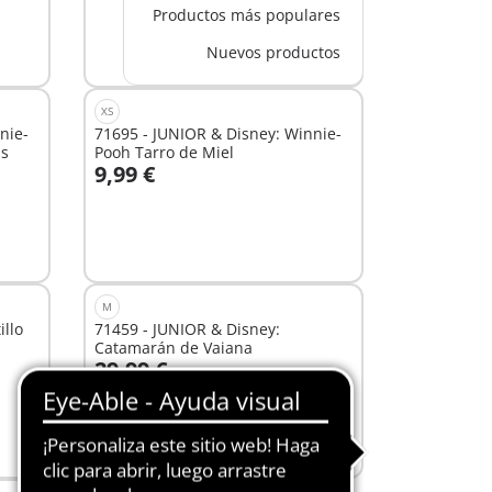
Productos más populares
Nuevos productos
XS
nie-
71695 - JUNIOR & Disney: Winnie-
as
Pooh Tarro de Miel
9,99 €
A la cesta
M
illo
71459 - JUNIOR & Disney:
Catamarán de Vaiana
29,99 €
A la cesta