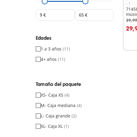
L
71458
músic
39,99
A
29,
Edades
1 a 3 años
(11)
4+ años
(11)
Tamaño del paquete
XS- Caja XS
(4)
M- Caja mediana
(4)
L- Caja grande
(2)
XL- Caja XL
(1)