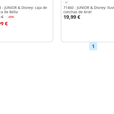
M
 - JUNIOR & Disney: caja de
71460 - JUNIOR & Disney: lluv
a de Bella
conchas de Ariel
19,99 €
 €
-25%
 la cesta
A la cesta
99 €
1