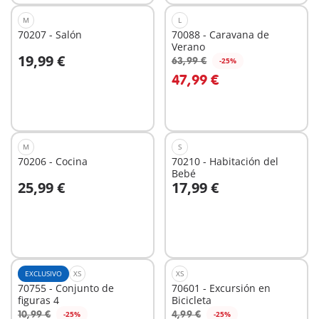
M
L
70207 - Salón
70088 - Caravana de
Verano
19,99 €
63,99 €
-25%
A la cesta
47,99 €
No
disponible
M
S
70206 - Cocina
70210 - Habitación del
Bebé
25,99 €
17,99 €
A la cesta
A la cesta
EXCLUSIVO
XS
XS
70755 - Conjunto de
70601 - Excursión en
figuras 4
Bicicleta
10,99 €
4,99 €
-25%
-25%