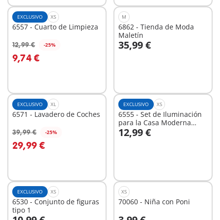
EXCLUSIVO
XS
M
6557 - Cuarto de Limpieza
6862 - Tienda de Moda
Maletín
35,99 €
12,99 €
-25%
A la cesta
9,74 €
No
disponible
EXCLUSIVO
XL
EXCLUSIVO
XS
6571 - Lavadero de Coches
6555 - Set de Iluminación
para la Casa Moderna
12,99 €
(9266)
39,99 €
-25%
A la cesta
A la cesta
29,99 €
EXCLUSIVO
XS
XS
6530 - Conjunto de figuras
70060 - Niña con Poni
tipo 1
10,99 €
3,99 €