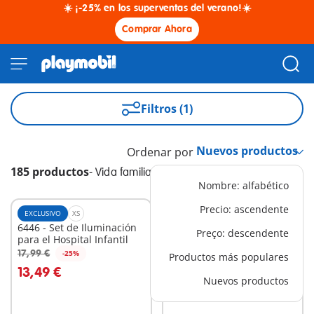
☀️ ¡-25% en los superventas del verano!☀️
Comprar Ahora
Filtros (1)
Ordenar por
185 productos
-
Vida familiar
Nombre: alfabético
Precio: ascendente
EXCLUSIVO
XS
EXCLUSIVO
XS
6446 - Set de Iluminación
6536 - Familia de
Preço: descendente
para el Hospital Infantil
Excursionistas
17,99 €
14,99 €
-25%
-25%
Productos más populares
A la cesta
A la cesta
13,49 €
11,24 €
Nuevos productos