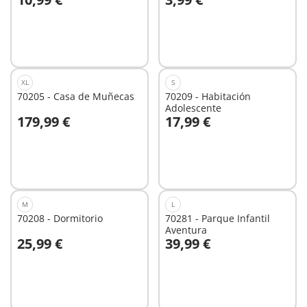
A la cesta
No
disponible
XL
S
70205 - Casa de Muñecas
70209 - Habitación
Adolescente
179,99 €
17,99 €
A la cesta
A la cesta
M
L
70208 - Dormitorio
70281 - Parque Infantil
Aventura
25,99 €
39,99 €
A la cesta
A la cesta