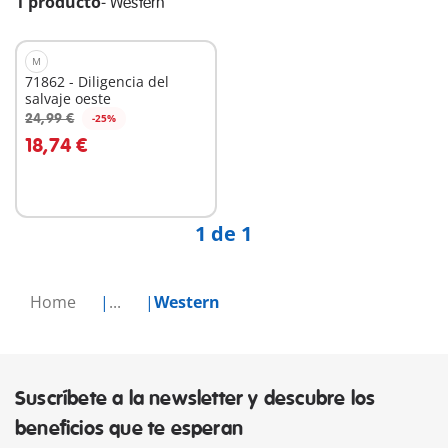
1 producto
-
Western
M
71862 - Diligencia del
salvaje oeste
24,99 €
-25%
A la cesta
18,74 €
1 de 1
Home
...
Western
Suscríbete a la newsletter y descubre los
beneficios que te esperan