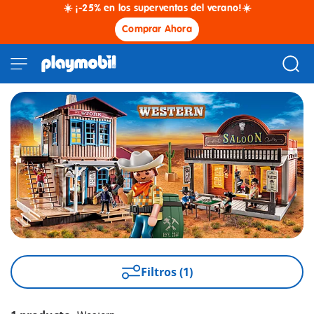
☀️ ¡-25% en los superventas del verano!☀️
Comprar Ahora
Filtros (1)