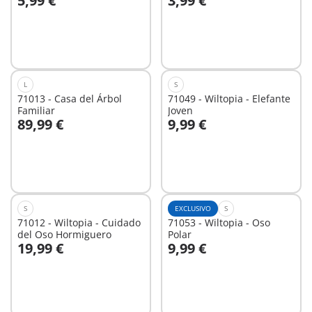
5,99 €
3,99 €
No
No
disponible
disponible
L
S
71013 - Casa del Árbol
71049 - Wiltopia - Elefante
Familiar
Joven
89,99 €
9,99 €
A la cesta
No
disponible
S
EXCLUSIVO
S
71012 - Wiltopia - Cuidado
71053 - Wiltopia - Oso
del Oso Hormiguero
Polar
19,99 €
9,99 €
A la cesta
No
disponible