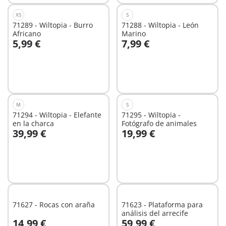
XS
S
71289 - Wiltopia - Burro
71288 - Wiltopia - León
Africano
Marino
5,99 €
7,99 €
No
No
disponible
disponible
M
S
71294 - Wiltopia - Elefante
71295 - Wiltopia -
en la charca
Fotógrafo de animales
39,99 €
19,99 €
A la cesta
No
disponible
71627 - Rocas con araña
71623 - Plataforma para
análisis del arrecife
14,99 €
59,99 €