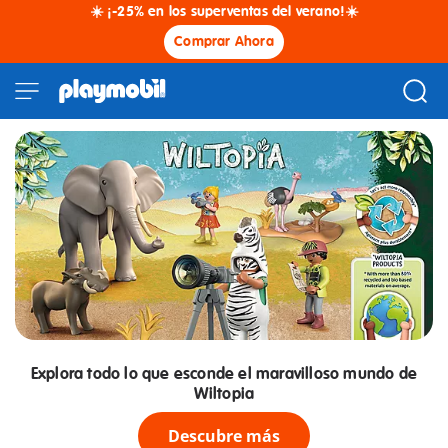
☀️ ¡-25% en los superventas del verano!☀️
Comprar Ahora
Explora todo lo que esconde el maravilloso mundo de
Wiltopia
Descubre más