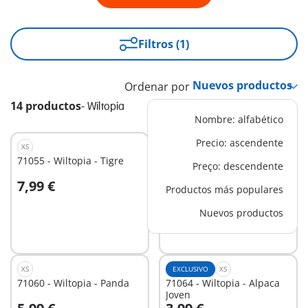
Filtros (1)
Ordenar por
14 productos
-
Wiltopia
Nombre: alfabético
Precio: ascendente
XS
XS
71055 - Wiltopia - Tigre
71058 - Wiltopia - Tortuga
Preço: descendente
Gigante
7,99 €
7,99 €
Productos más populares
A la cesta
Nuevos productos
No
disponible
XS
EXCLUSIVO
XS
71060 - Wiltopia - Panda
71064 - Wiltopia - Alpaca
Joven