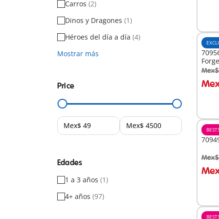
Carros
(2)
Dinos y Dragones
(1)
Héroes del día a día
(4)
EXCL
70956
Mostrar más
Forg
Mex$
A
Mex
Price
BEST
70949
Mex$
Edades
A
Mex
1 a 3 años
(1)
4+ años
(97)
BEST