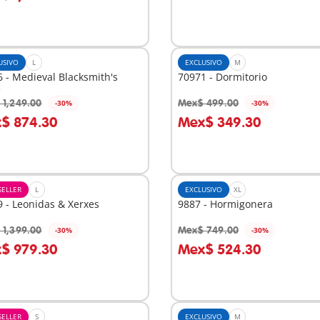
USIVO
L
EXCLUSIVO
M
 - Medieval Blacksmith's
70971 - Dormitorio
e
 1,249.00
Mex$ 499.00
-30%
-30%
 la cesta
A la cesta
$ 874.30
Mex$ 349.30
SELLER
L
EXCLUSIVO
XL
 - Leonidas & Xerxes
9887 - Hormigonera
 1,399.00
Mex$ 749.00
-30%
-30%
 la cesta
A la cesta
$ 979.30
Mex$ 524.30
SELLER
S
EXCLUSIVO
M