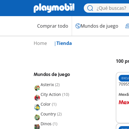
Comprar todo
Mundos de juego
Home
Tienda
100 p
Mundos de juego
EXCL
7095
Asterix
(2)
City Action
(10)
Mex$
A
Mex
Color
(1)
Country
(2)
Dinos
(1)