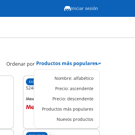
Iniciar sesión
Ordenar por
Nombre: alfabético
EXCLUSIVO
M
5248 - Caravana con Bandidos
Precio: ascendente
Precio: descendente
Mex$ 649.00
-30%
A la cesta
Mex$ 454.30
Productos más populares
Nuevos productos