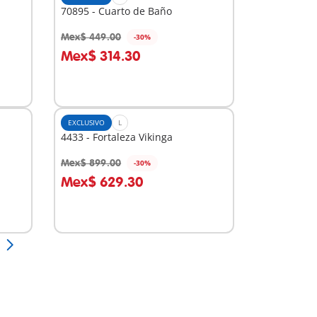
70895 - Cuarto de Baño
Mex$ 449.00
-30%
A la cesta
Mex$ 314.30
EXCLUSIVO
L
4433 - Fortaleza Vikinga
Mex$ 899.00
-30%
A la cesta
Mex$ 629.30