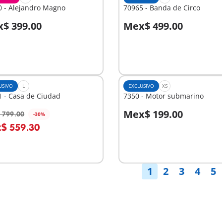
0 - Alejandro Magno
70965 - Banda de Circo
$ 399.00
Mex$ 499.00
 la cesta
A la cesta
USIVO
L
EXCLUSIVO
XS
 - Casa de Ciudad
7350 - Motor submarino
Mex$ 199.00
 799.00
-30%
 la cesta
A la cesta
$ 559.30
1
2
3
4
5