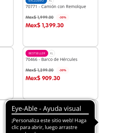
EXCLUSIVO
XL
70771 - Camión con Remolque
Mex$ 1,999.00
-30%
A la cesta
Mex$ 1,399.30
BESTSELLER
XL
70466 - Barco de Hércules
Mex$ 1,299.00
-30%
A la cesta
Mex$ 909.30
EXCLUSIVO
XL
70769 - Gran Portacontenedor con
Barco Aduanero
Mex$ 2,999.00
-30%
A la cesta
Mex$ 2,099.30