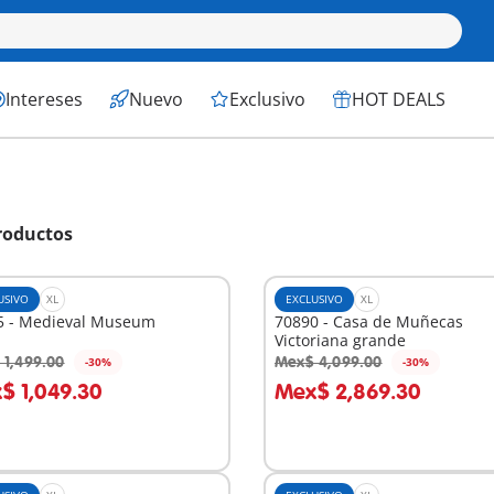
Intereses
Nuevo
Exclusivo
HOT DEALS
roductos
USIVO
XL
EXCLUSIVO
XL
5 - Medieval Museum
70890 - Casa de Muñecas
Victoriana grande
 1,499.00
Mex$ 4,099.00
-30%
-30%
 la cesta
A la cesta
$ 1,049.30
Mex$ 2,869.30