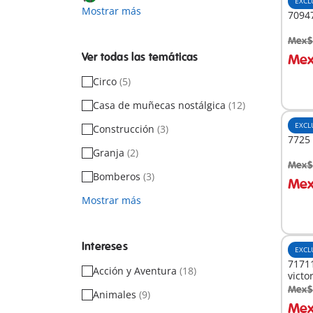
EXCL
Mostrar más
70947
Mex$
A
Ver todas las temáticas
Mex
Circo
(5)
Casa de muñecas nostálgica
(12)
EXCL
Construcción
(3)
7725 
Granja
(2)
Mex$
A
Bomberos
(3)
Mex
Mostrar más
Intereses
EXCL
71711
Acción y Aventura
(18)
victo
Mex$
Animales
(9)
A
Mex