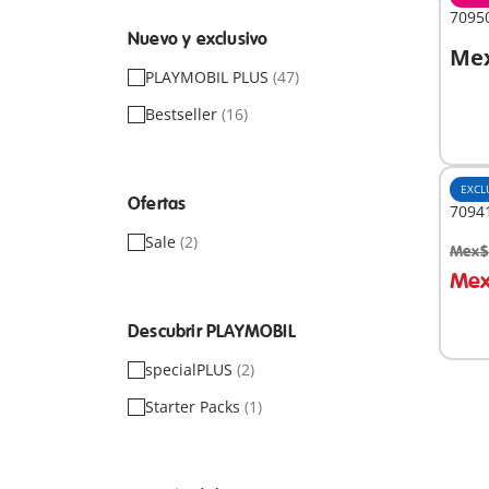
7095
Nuevo y exclusivo
Mex
A
PLAYMOBIL PLUS
(47)
Bestseller
(16)
EXCL
Ofertas
70941
Sale
(2)
Mex$
A
Mex
Descubrir PLAYMOBIL
specialPLUS
(2)
Starter Packs
(1)