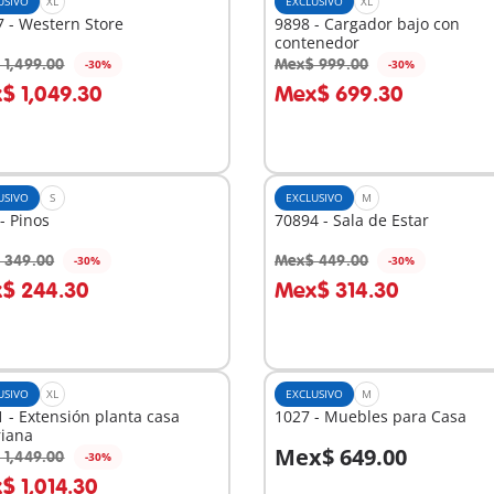
USIVO
XL
EXCLUSIVO
XL
 - Western Store
9898 - Cargador bajo con
contenedor
 1,499.00
Mex$ 999.00
-30%
-30%
 la cesta
A la cesta
$ 1,049.30
Mex$ 699.30
USIVO
S
EXCLUSIVO
M
- Pinos
70894 - Sala de Estar
 349.00
Mex$ 449.00
-30%
-30%
 la cesta
A la cesta
$ 244.30
Mex$ 314.30
USIVO
XL
EXCLUSIVO
M
 - Extensión planta casa
1027 - Muebles para Casa
riana
Mex$ 649.00
 1,449.00
-30%
 la cesta
A la cesta
$ 1,014.30