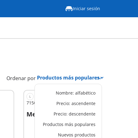
Iniciar sesión
Ordenar por
Nombre: alfabético
L
71509 - Casa pequeña
Precio: ascendente
Mex$ 1,899.00
Precio: descendente
A la cesta
Productos más populares
Nuevos productos