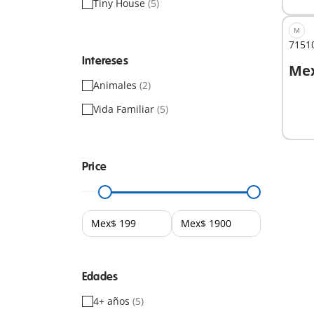
Tiny House
(5)
M
71510
Intereses
Mex
A
Animales
(2)
Vida Familiar
(5)
Price
Edades
4+ años
(5)