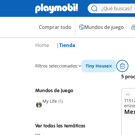
Comprar todo
Mundos de juego
Home
Tienda
Filtros seleccionados:
Tiny House
5 pro
Mundos de juego
XS
71512
My Life
(5)
erizo
Mex
A
Ver todas las temáticas