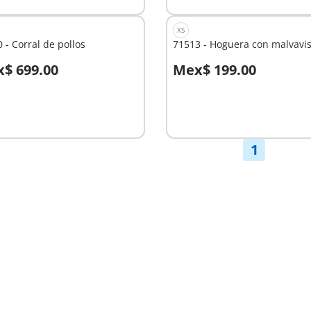
XS
 - Corral de pollos
71513 - Hoguera con malvavi
$ 699.00
Mex$ 199.00
 la cesta
No
disponible
1