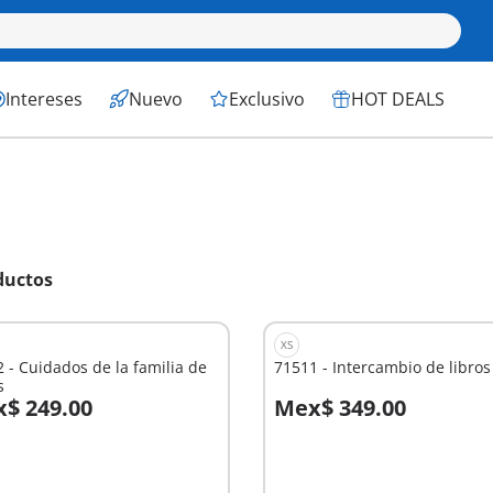
Intereses
Nuevo
Exclusivo
HOT DEALS
ductos
XS
 - Cuidados de la familia de
71511 - Intercambio de libros
s
$ 249.00
Mex$ 349.00
 la cesta
A la cesta