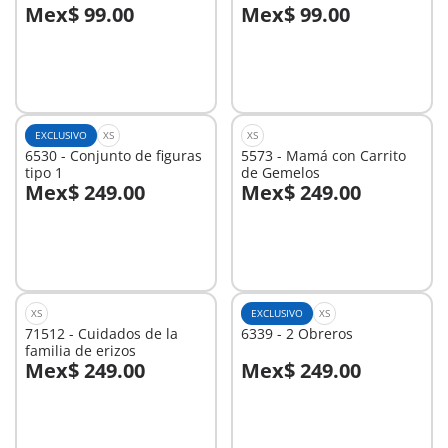
Mex$ 99.00
Mex$ 99.00
A la cesta
A la cesta
EXCLUSIVO
XS
XS
6530 - Conjunto de figuras
5573 - Mamá con Carrito
tipo 1
de Gemelos
Mex$ 249.00
Mex$ 249.00
A la cesta
A la cesta
XS
EXCLUSIVO
XS
71512 - Cuidados de la
6339 - 2 Obreros
familia de erizos
Mex$ 249.00
Mex$ 249.00
A la cesta
A la cesta