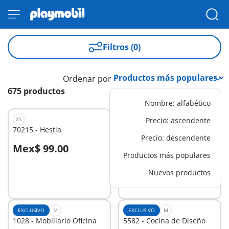
Filtros (0)
Ordenar por
675 productos
Nombre: alfabético
XS
EXCLUSIVO
Precio: ascendente
70215 - Hestia
1022 - Water Tower
Precio: descendente
Mex$ 99.00
Mex$ 649.00
A la cesta
A la cesta
Productos más populares
Nuevos productos
EXCLUSIVO
M
EXCLUSIVO
M
1028 - Mobiliario Oficina
5582 - Cocina de Diseño