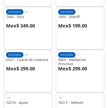
EXCLUSIVO
XS
EXCLUSIVO
7445 - Foco
1003 - Sheriff
Mex$ 349.00
Mex$ 199.00
A la cesta
A la cesta
EXCLUSIVO
XS
EXCLUSIVO
S
6557 - Cuarto de Limpieza
9869 - Habitación
Princesas
Mex$ 299.00
Mex$ 299.00
A la cesta
A la cesta
XS
XS
70218 - Apolo
70217 - Hefesto