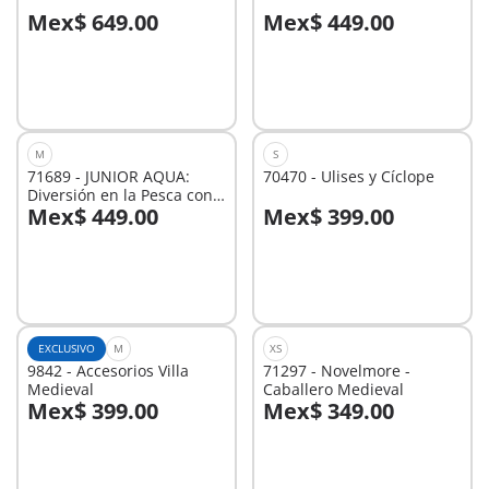
Mex$ 649.00
Mex$ 449.00
A la cesta
A la cesta
M
S
71689 - JUNIOR AQUA:
70470 - Ulises y Cíclope
Diversión en la Pesca con
Mex$ 449.00
Mex$ 399.00
Animales del Mar
A la cesta
A la cesta
EXCLUSIVO
M
XS
9842 - Accesorios Villa
71297 - Novelmore -
Medieval
Caballero Medieval
Mex$ 399.00
Mex$ 349.00
A la cesta
A la cesta