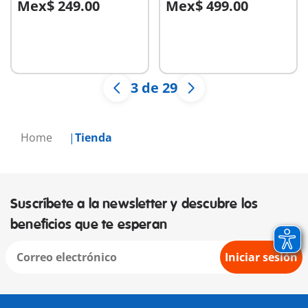
Mex$ 249.00
Mex$ 499.00
A la cesta
A la cesta
3 de 29
Home
Tienda
Suscríbete a la newsletter y descubre los
beneficios que te esperan
Iniciar sesión