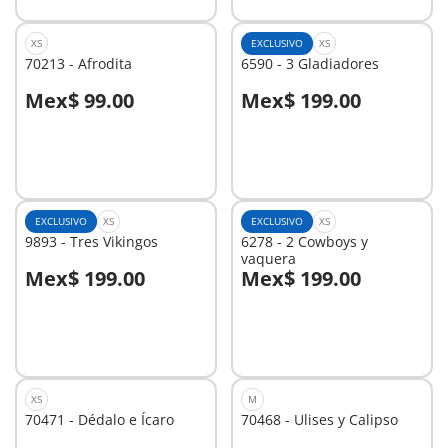
XS
EXCLUSIVO
XS
70213 - Afrodita
6590 - 3 Gladiadores
Mex$ 99.00
Mex$ 199.00
A la cesta
A la cesta
EXCLUSIVO
XS
EXCLUSIVO
XS
9893 - Tres Vikingos
6278 - 2 Cowboys y
vaquera
Mex$ 199.00
Mex$ 199.00
A la cesta
A la cesta
XS
M
70471 - Dédalo e Ícaro
70468 - Ulises y Calipso