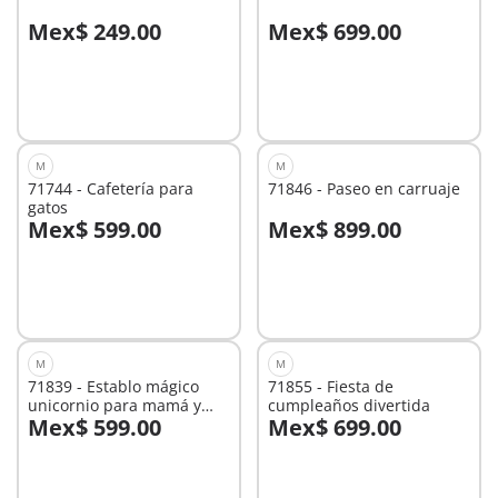
Mex$ 249.00
Mex$ 699.00
No
No
disponible
disponible
M
M
71744 - Cafetería para
71846 - Paseo en carruaje
gatos
Mex$ 599.00
Mex$ 899.00
No
No
disponible
disponible
M
M
71839 - Establo mágico
71855 - Fiesta de
unicornio para mamá y
cumpleaños divertida
Mex$ 599.00
Mex$ 699.00
potro
No
No