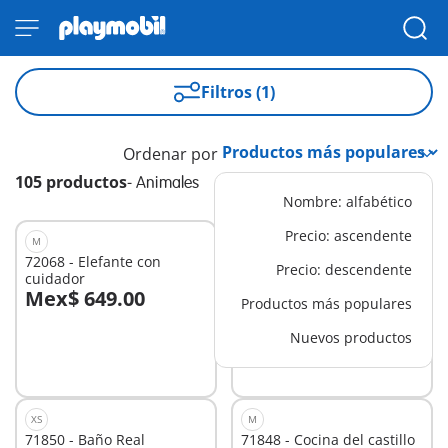
Filtros (1)
Ordenar por
105 productos
-
Animales
Nombre: alfabético
Precio: ascendente
M
L
72068 - Elefante con
71838 - Casa de hadas con
Precio: descendente
cuidador
unicornio dorado
Mex$ 649.00
Mex$ 1,399.00
Productos más populares
Nuevos productos
No
No
disponible
disponible
XS
M
71850 - Baño Real
71848 - Cocina del castillo