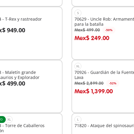
S
 - T-Rex y rastreador
70629 - Uncle Rob: Armamen
para la batalla
$ 949.00
Mex$ 499.00
-50%
 la cesta
Mex$ 249.00
No
disponible
XL
 - Maletín grande
70926 - Guardián de la Fuent
aurios y Explorador
Lava
$ 499.00
Mex$ 2,899.00
-52%
Mex$ 1,399.00
No
nible
disponible
VO
XL
L
 - Torre de Caballeros
71820 - Ataque del spinosaur
ón