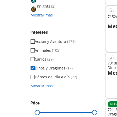
Knights
(2)
M
Mostrar más
71524
Mex
A
Intereses
Acción y Aventura
(179)
Animales
(105)
M
Carros
(29)
70108
Dinos
Dinos y Dragones
(17)
Mex
Héroes del día a día
(72)
Mostrar más
No
dispo
Price
NUE
72113
Drag