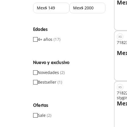
Mex
A
Edades
XS
4+ años
(17)
71823
Mex
A
Nuevo y exclusivo
Novedades
(2)
Bestseller
(1)
XS
71822
styg
Mex
Ofertas
Sale
(2)
No
dispo