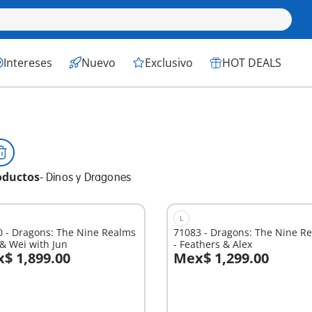
Intereses
Nuevo
Exclusivo
HOT DEALS
oductos
-
Dinos y Dragones
L
0 - Dragons: The Nine Realms
71083 - Dragons: The Nine R
& Wei with Jun
- Feathers & Alex
$ 1,899.00
Mex$ 1,299.00
 la cesta
A la cesta