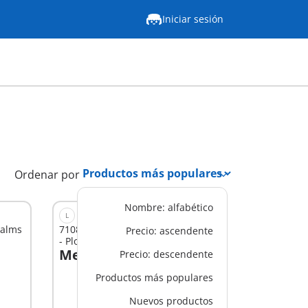
Iniciar sesión
Ordenar por
Nombre: alfabético
L
ealms
71082 - Dragons: The Nine Realms
Precio: ascendente
- Plowhorn & D'Angelo
Mex$ 1,399.00
Precio: descendente
A la cesta
Productos más populares
Nuevos productos