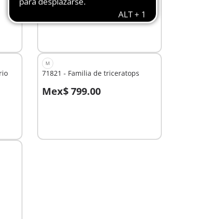
Mex$ 149.00
A la cesta
M
rio
71821 - Familia de triceratops
Mex$ 799.00
No
disponible