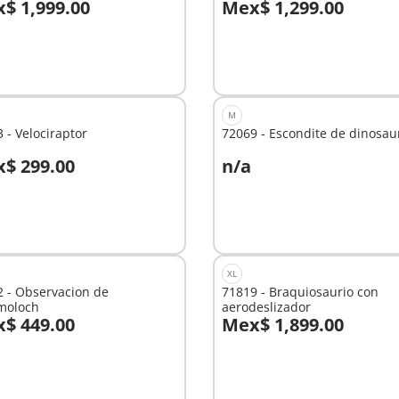
$ 1,999.00
Mex$ 1,299.00
 la cesta
A la cesta
M
 - Velociraptor
72069 - Escondite de dinosau
$ 299.00
n/a
 la cesta
No
disponible
XL
 - Observacion de
71819 - Braquiosaurio con
imoloch
aerodeslizador
$ 449.00
Mex$ 1,899.00
No
nible
disponible