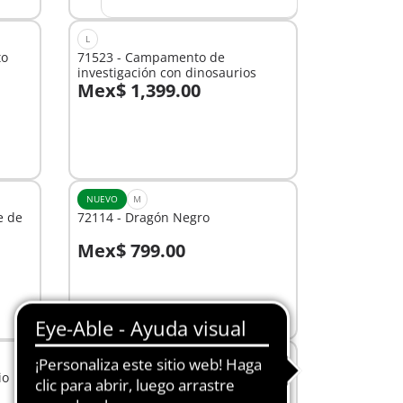
L
to
71523 - Campamento de
investigación con dinosaurios
Mex$ 1,399.00
No
disponible
NUEVO
M
e de
72114 - Dragón Negro
Mex$ 799.00
A la cesta
XS
io
72025 - Duo Pack Cuidador con
rinoceronte