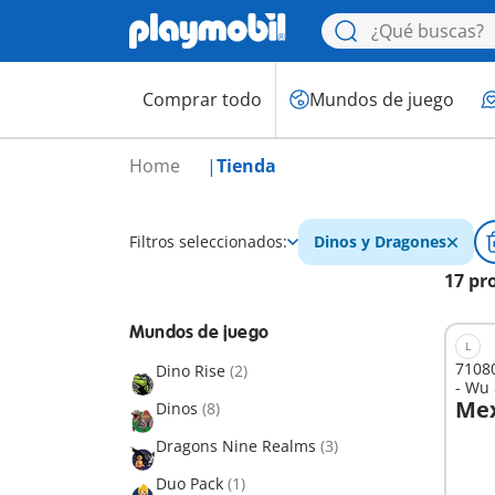
Comprar todo
Mundos de juego
Home
Tienda
Filtros seleccionados:
Dinos y Dragones
17 pr
Mundos de juego
L
7108
Dino Rise
(2)
- Wu 
Mex
Dinos
(8)
A
Dragons Nine Realms
(3)
Duo Pack
(1)