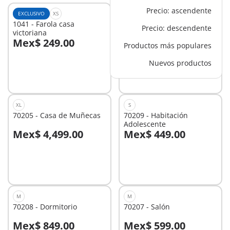
Precio: ascendente
EXCLUSIVO
XS
EXCLUSIVO
M
1041 - Farola casa
1042 - Extensión valla casa
Precio: descendente
victoriana
victoriana
Mex$ 249.00
Mex$ 749.00
Productos más populares
A la cesta
A la cesta
Nuevos productos
XL
S
70205 - Casa de Muñecas
70209 - Habitación
Adolescente
Mex$ 4,499.00
Mex$ 449.00
A la cesta
No
disponible
M
M
70208 - Dormitorio
70207 - Salón
Mex$ 849.00
Mex$ 599.00