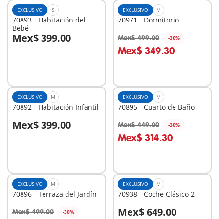
EXCLUSIVO
S
EXCLUSIVO
M
70893 - Habitación del
70971 - Dormitorio
Bebé
Mex$ 399.00
Mex$ 499.00
-30%
A la cesta
A la cesta
Mex$ 349.30
EXCLUSIVO
M
EXCLUSIVO
M
70892 - Habitación Infantil
70895 - Cuarto de Baño
Mex$ 399.00
Mex$ 449.00
-30%
A la cesta
A la cesta
Mex$ 314.30
EXCLUSIVO
M
EXCLUSIVO
M
70896 - Terraza del Jardín
70938 - Coche Clásico 2
Mex$ 649.00
Mex$ 499.00
-30%
A la cesta
A la cesta