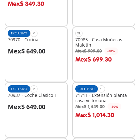
Mex$ 349.30
EXCLUSIVO
M
XL
70970 - Cocina
70985 - Casa Muñecas
Maletín
Mex$ 649.00
Mex$ 999.00
-30%
A la cesta
A la cesta
Mex$ 699.30
EXCLUSIVO
M
EXCLUSIVO
XL
70937 - Coche Clásico 1
71711 - Extensión planta
casa victoriana
Mex$ 649.00
Mex$ 1,449.00
-30%
A la cesta
A la cesta
Mex$ 1,014.30