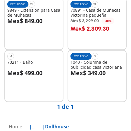
EXCLUSIVO
XL
EXCLUSIVO
XL
9849 - Extensión para Casa
70891 - Casa de Muñecas
de Muñecas
Victorina pequeña
Mex$ 849.00
Mex$ 3,299.00
-30%
A la cesta
A la cesta
Mex$ 2,309.30
M
EXCLUSIVO
S
70211 - Baño
1040 - Columna de
publicidad casa victoriana
Mex$ 499.00
Mex$ 349.00
A la cesta
No
disponible
1 de 1
Home
...
Dollhouse