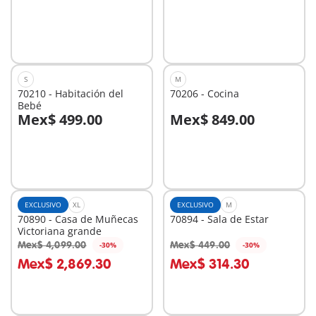
No
No
disponible
disponible
S
M
70210 - Habitación del
70206 - Cocina
Bebé
Mex$ 499.00
Mex$ 849.00
No
No
disponible
disponible
EXCLUSIVO
XL
EXCLUSIVO
M
70890 - Casa de Muñecas
70894 - Sala de Estar
Victoriana grande
Mex$ 4,099.00
Mex$ 449.00
-30%
-30%
A la cesta
A la cesta
Mex$ 2,869.30
Mex$ 314.30