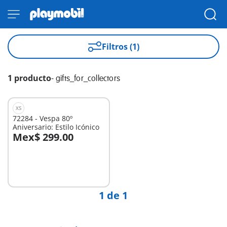
Filtros (1)
1 producto
-
gifts_for_collectors
XS
72284 - Vespa 80º
Aniversario: Estilo Icónico
Mex$ 299.00
No
disponible
1 de 1