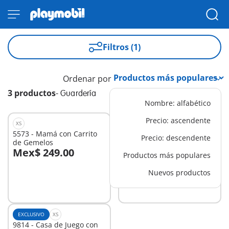
Filtros (1)
Ordenar por
3 productos
-
Guardería
Nombre: alfabético
Precio: ascendente
XS
EXCLUSIVO
XS
5573 - Mamá con Carrito
4686 - Mi primer día de
Precio: descendente
de Gemelos
cole
Mex$ 249.00
Mex$ 125.00
Productos más populares
A la cesta
A la cesta
Nuevos productos
EXCLUSIVO
XS
9814 - Casa de Juego con