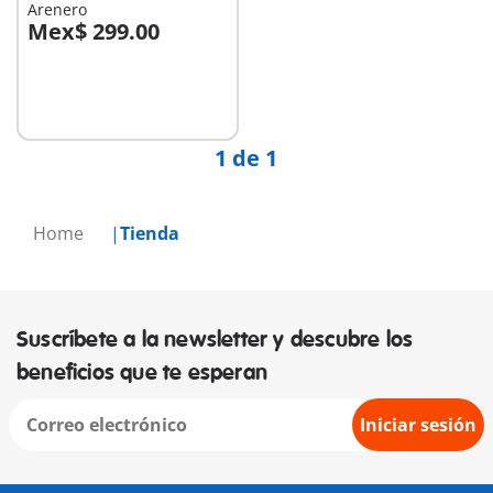
Arenero
Mex$ 299.00
A la cesta
1 de 1
Home
Tienda
Suscríbete a la newsletter y descubre los
beneficios que te esperan
Iniciar sesión