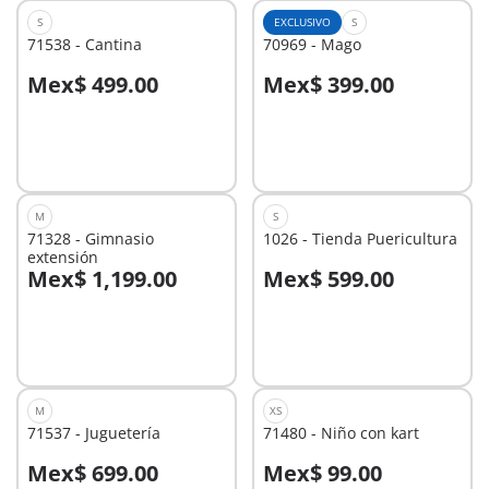
S
EXCLUSIVO
S
71538 - Cantina
70969 - Mago
Mex$ 499.00
Mex$ 399.00
A la cesta
A la cesta
M
S
71328 - Gimnasio
1026 - Tienda Puericultura
extensión
Mex$ 1,199.00
Mex$ 599.00
A la cesta
A la cesta
M
XS
71537 - Juguetería
71480 - Niño con kart
Mex$ 699.00
Mex$ 99.00
A la cesta
A la cesta