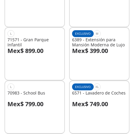
A la cesta
A la cesta
L
EXCLUSIVO
M
71571 - Gran Parque
6389 - Extensión para
Infantil
Mansión Moderna de Lujo
Mex$ 899.00
Mex$ 399.00
A la cesta
A la cesta
L
EXCLUSIVO
XL
70983 - School Bus
6571 - Lavadero de Coches
Mex$ 799.00
Mex$ 749.00
A la cesta
A la cesta