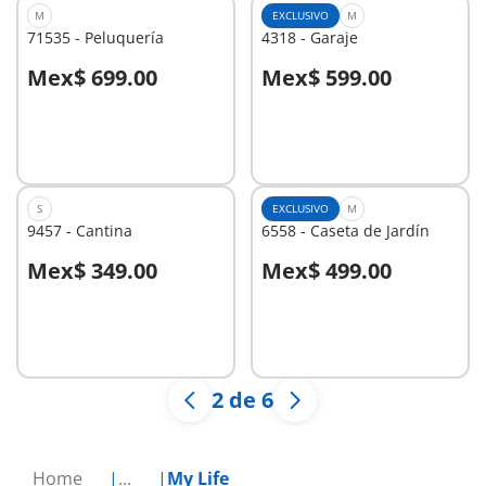
M
EXCLUSIVO
M
71535 - Peluquería
4318 - Garaje
Mex$ 699.00
Mex$ 599.00
A la cesta
A la cesta
S
EXCLUSIVO
M
9457 - Cantina
6558 - Caseta de Jardín
Mex$ 349.00
Mex$ 499.00
A la cesta
A la cesta
2 de 6
Home
...
My Life