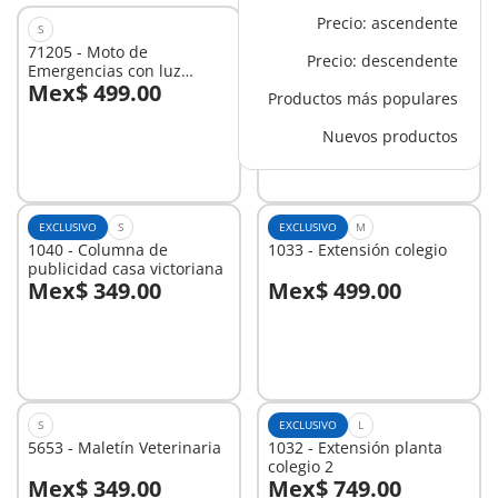
Precio: ascendente
S
EXCLUSIVO
XS
71205 - Moto de
6555 - Set de Iluminación
Precio: descendente
Emergencias con luz
para la Casa Moderna
Mex$ 499.00
Mex$ 249.00
intermiente
(9266)
Productos más populares
A la cesta
A la cesta
Nuevos productos
EXCLUSIVO
S
EXCLUSIVO
M
1040 - Columna de
1033 - Extensión colegio
publicidad casa victoriana
Mex$ 349.00
Mex$ 499.00
A la cesta
A la cesta
S
EXCLUSIVO
L
5653 - Maletín Veterinaria
1032 - Extensión planta
colegio 2
Mex$ 349.00
Mex$ 749.00