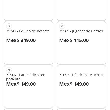
S
XS
71244 - Equipo de Rescate
71165 - Jugador de Dardos
Mex$ 349.00
Mex$ 115.00
A la cesta
A la cesta
XS
71506 - Paramédico con
71652 - Día de los Muertos
paciente
Mex$ 149.00
Mex$ 149.00
A la cesta
A la cesta