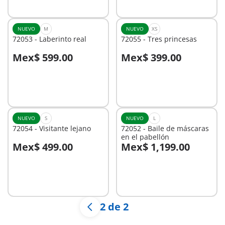
disponible
NUEVO
M
NUEVO
XS
72053 - Laberinto real
72055 - Tres princesas
Mex$ 599.00
Mex$ 399.00
No
No
disponible
disponible
NUEVO
S
NUEVO
L
72054 - Visitante lejano
72052 - Baile de máscaras
en el pabellón
Mex$ 499.00
Mex$ 1,199.00
No
No
disponible
disponible
2 de 2