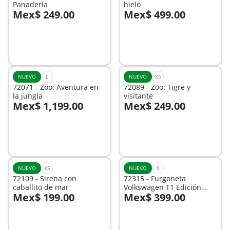
Panadería
hielo
Mex$ 249.00
Mex$ 499.00
A la cesta
A la cesta
NUEVO
L
NUEVO
XS
72071 - Zoo: Aventura en
72089 - Zoo: Tigre y
la jungla
visitante
Mex$ 1,199.00
Mex$ 249.00
A la cesta
A la cesta
NUEVO
XS
NUEVO
S
72109 - Sirena con
72315 - Furgoneta
caballito de mar
Volkswagen T1 Edición
Mex$ 199.00
Mex$ 399.00
MEX
A la cesta
No