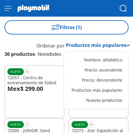
Filtros (1)
Ordenar por
36 productos
-
Novedades
Nombre: alfabético
Precio: ascendente
NUEVO
XS
NUEVO
L
72057 - Centro de
72061 - Camión
Precio: descendente
entrenamiento de fútbol
todoterreno
Mex$ 299.00
Mex$ 1,199.00
Productos más populares
A la cesta
A la cesta
Nuevos productos
NUEVO
S
NUEVO
XS
72005 - JUNIOR: Sand
72073 - Zoo: Expedición al